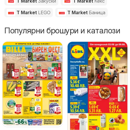
T Market
Закуски
T Market
Кекс
T Market
LEGO
T Market
Баница
Популярни брошури и каталози