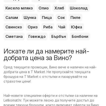
Кисело мляко
Олио
Хляб
Шоколад
Салам
Шунка
Пица
Сок
Пиле
Свинско
Ориз
Риба
Чай
Юфка
Сметана
Говеждо
Бърбън
Бонбони
Искате ли да намерите най-
добрата цена за Вино?
Сред текущите промоции, Вино вече е наличен на най-
добрата цена в T Market. Не пропускайте текущата
брошура на T Market с отстъпки и пазарувайте на
страхотни цени!
Най-новите специални оферти и отстъпки са налични на
Letkomat.hr. Тук можете лесно да получите достъп до
всички текущи брошури, които включват оферти за Вино,