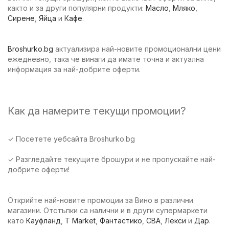
както и за други популярни продукти:
Масло
,
Мляко
,
Сирене
,
Яйца
и
Кафе
.
Broshurko.bg
актуализира най-новите промоционални цени
ежедневно, така че винаги да имате точна и актуална
информация за най-добрите оферти.
Как да намерите текущи промоции?
✓ Посетете уебсайта Broshurko.bg
✓ Разгледайте текущите брошури и не пропускайте най-
добрите оферти!
Открийте най-новите промоции за Вино в различни
магазини. Отстъпки са налични и в други супермаркети
като
Кауфланд
,
T Market
,
Фантастико
,
CBA
,
Лекси
и
Дар
.