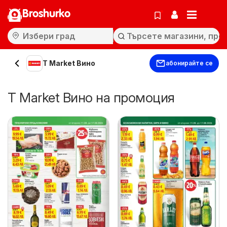
Broshurko
T Market Вино
абонирайте се
T Market Вино на промоция