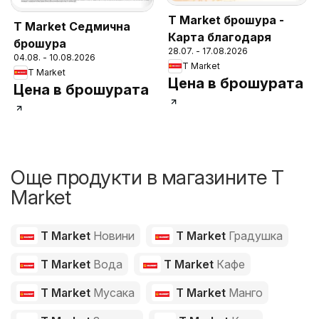
T Market брошура -
T Market Седмична
Карта благодаря
брошура
28.07. - 17.08.2026
04.08. - 10.08.2026
T Market
T Market
Цена в брошурата
Цена в брошурата
Още продукти в магазините T
Market
T Market
Новини
T Market
Градушка
T Market
Вода
T Market
Кафе
T Market
Мусака
T Market
Манго