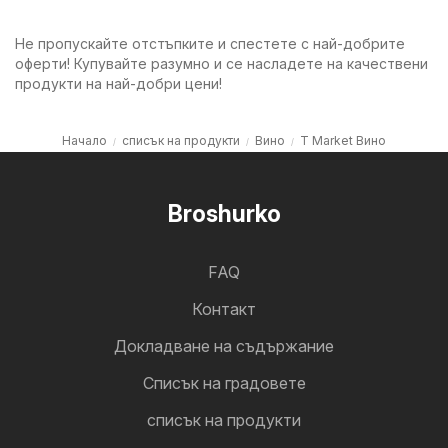
Не пропускайте отстъпките и спестете с най-добрите
оферти! Купувайте разумно и се насладете на качествени
продукти на най-добри цени!
Начало
списък на продукти
Вино
T Market Вино
Broshurko
FAQ
Контакт
Докладване на съдържание
Cписък на градовете
списък на продукти