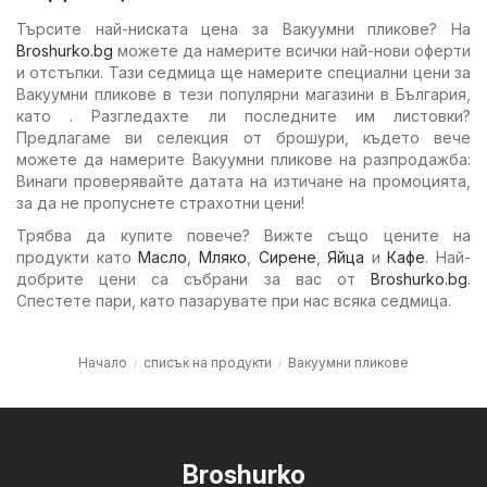
Търсите най-ниската цена за Вакуумни пликове? На
Broshurko.bg
можете да намерите всички най-нови оферти
и отстъпки. Тази седмица ще намерите специални цени за
Вакуумни пликове в тези популярни магазини в България,
като . Разгледахте ли последните им листовки?
Предлагаме ви селекция от брошури, където вече
можете да намерите Вакуумни пликове на разпродажба:
Винаги проверявайте датата на изтичане на промоцията,
за да не пропуснете страхотни цени!
Трябва да купите повече? Вижте също цените на
продукти като
Масло
,
Мляко
,
Сирене
,
Яйца
и
Кафе
. Най-
добрите цени са събрани за вас от
Broshurko.bg
.
Спестете пари, като пазарувате при нас всяка седмица.
Начало
списък на продукти
Вакуумни пликове
Broshurko