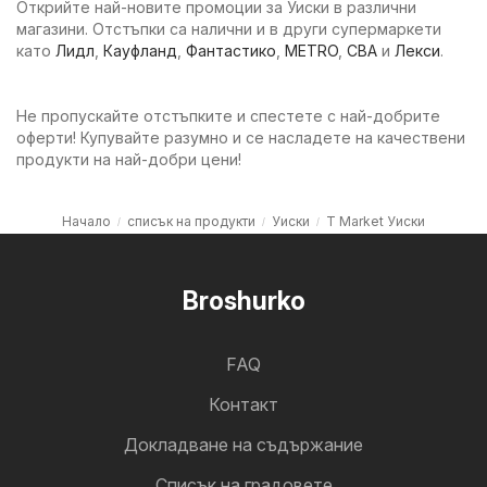
Открийте най-новите промоции за Уиски в различни
магазини. Отстъпки са налични и в други супермаркети
като
Лидл
,
Кауфланд
,
Фантастико
,
METRO
,
CBA
и
Лекси
.
Не пропускайте отстъпките и спестете с най-добрите
оферти! Купувайте разумно и се насладете на качествени
продукти на най-добри цени!
Начало
списък на продукти
Уиски
T Market Уиски
Broshurko
FAQ
Контакт
Докладване на съдържание
Cписък на градовете