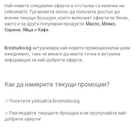
Най-новите специални оферти и отстъпки са налични на
Letkomat.hr. Тук можете лесно да получите достъп до
всички текущи брошури, които включват оферти за Уиски,
както и за други популярни продукти:
Масло
,
Мляко
,
Сирене
,
Яйца
и
Кафе
.
Broshurko.bg
актуализира най-новите промоционални цени
ежедневно, така че винаги да имате точна и актуална
информация за най-добрите оферти.
Как да намерите текущи промоции?
✓ Посетете уебсайта Broshurko.bg
✓ Разгледайте текущите брошури и не пропускайте най-
добрите оферти!