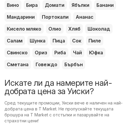
Вино
Бира
Домати
Ябълки
Банани
Мандарини
Портокали
Ананас
Кисело мляко
Олио
Хляб
Шоколад
Салам
Шунка
Пица
Сок
Пиле
Свинско
Ориз
Риба
Чай
Юфка
Сметана
Говеждо
Бърбън
Искате ли да намерите най-
добрата цена за Уиски?
Сред текущите промоции, Уиски вече е наличен на най-
добрата цена в T Market. Не пропускайте текущата
брошура на T Market с отстъпки и пазарувайте на
страхотни цени!