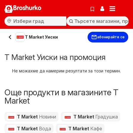
Broshurko
T Market Уиски
абонирайте се
T Market Уиски на промоция
Не можахме да намерим резултати за този термин.
Още продукти в магазините T
Market
T Market
Новини
T Market
Градушка
T Market
Вода
T Market
Кафе