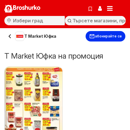
Broshurko
T Market Юфка
абонирайте се
T Market Юфка на промоция