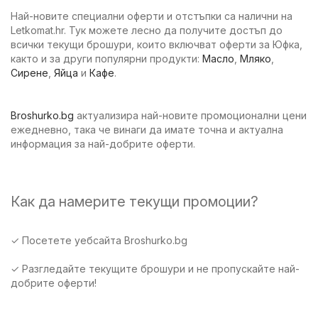
Най-новите специални оферти и отстъпки са налични на
Letkomat.hr. Тук можете лесно да получите достъп до
всички текущи брошури, които включват оферти за Юфка,
както и за други популярни продукти:
Масло
,
Мляко
,
Сирене
,
Яйца
и
Кафе
.
Broshurko.bg
актуализира най-новите промоционални цени
ежедневно, така че винаги да имате точна и актуална
информация за най-добрите оферти.
Как да намерите текущи промоции?
✓ Посетете уебсайта Broshurko.bg
✓ Разгледайте текущите брошури и не пропускайте най-
добрите оферти!