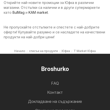
Открийте най-новите промоции за Юфка в различни
магазини. Отстъпки са налични и в други супермаркети
като
BulMag
и
KAM market
.
Не пропускайте отстъпките и спестете с най-добрите
оферти! Купувайте разумно и се насладете на качествени
продукти на най-добри цени!
Начало
списък на продукти
Юфка
T Market Юфка
Broshurko
FAQ
Контакт
Докладване на съдържание