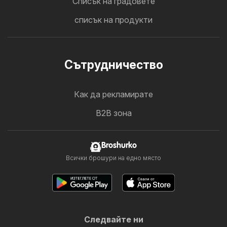
Cписък на градовете
списък на продукти
Cътрудничество
Как да рекламирате
B2B зона
Broshurko
Всички брошури на едно място
Следвайте ни