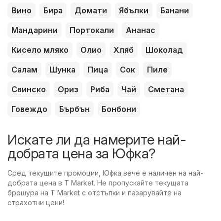
Вино
Бира
Домати
Ябълки
Банани
Мандарини
Портокали
Ананас
Кисело мляко
Олио
Хляб
Шоколад
Салам
Шунка
Пица
Сок
Пиле
Свинско
Ориз
Риба
Чай
Сметана
Говеждо
Бърбън
Бонбони
Искате ли да намерите най-
добрата цена за Юфка?
Сред текущите промоции, Юфка вече е наличен на най-
добрата цена в T Market. Не пропускайте текущата
брошура на T Market с отстъпки и пазарувайте на
страхотни цени!