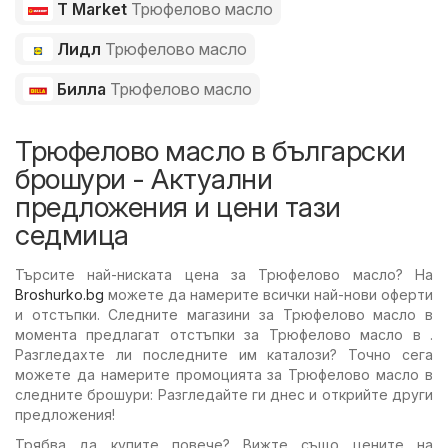
T Market
Трюфелово масло
Лидл
Трюфелово масло
Билла
Трюфелово масло
Трюфелово масло в български
брошури - Актуални
предложения и цени тази
седмица
Търсите най-ниската цена за Трюфелово масло? На
Broshurko.bg
можете да намерите всички най-нови оферти
и отстъпки. Следните магазини за Трюфелово масло в
момента предлагат отстъпки за Трюфелово масло в .
Разгледахте ли последните им каталози? Точно сега
можете да намерите промоцията за Трюфелово масло в
следните брошури: Разгледайте ги днес и открийте други
предложения!
Трябва да купите повече? Вижте също цените на