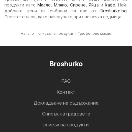
продукти като
Масло
,
Мляко
,
Сирене
,
Яйца
и
Кафе
. Най-
добрите цени са събрани за вас от
Broshurko.bg
.
Спестете пари, като пазарувате при нас всяка седмица.
Начало
списък на продукти
Трюфелово масло
Broshurko
FAQ
Контакт
Докладване на съдържание
Cписък на градовете
списък на продукти