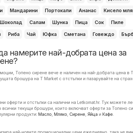
и
Мандарини
Портокали
Ананас
Кисело мля
Шоколад
Салам
Шунка
Пица
Сок
Пиле
з
Риба
Чай
Юфка
Сметана
Говеждо
Бър
да намерите най-добрата цена за
рене?
оции, Топено сирене вече е наличен на най-добрата цена в T
ущата брошура на T Market с отстъпки и пазарувайте на стра
ни оферти и отстъпки са налични на Letkomat.hr. Тук можете л
 всички текущи брошури, които включват оферти за Топено с
опулярни продукти:
Масло
,
Мляко
,
Сирене
,
Яйца
и
Кафе
.
изира най-новите промоционални цени ежедневно, така че вин