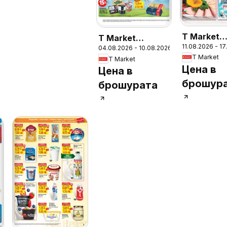
T Market
T Market
11.08.2026 - 1
Седмична
04.08.2026 - 10.08.2026
Седмична
T Market
T Market
брошура
брошура
Цена в
Цена в
брошур
брошурата