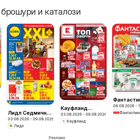
 брошури и каталози
Фантасти
06.08.2026 - 
Седмичн
Кауфланд
Лидл Седмична
Фантастик
брошура
03.08.2026 - 09.08.2026
Седмична
03.08.2026 - 09.08.2026
брошура
Кауфланд
брошура
Лидл
Реклама