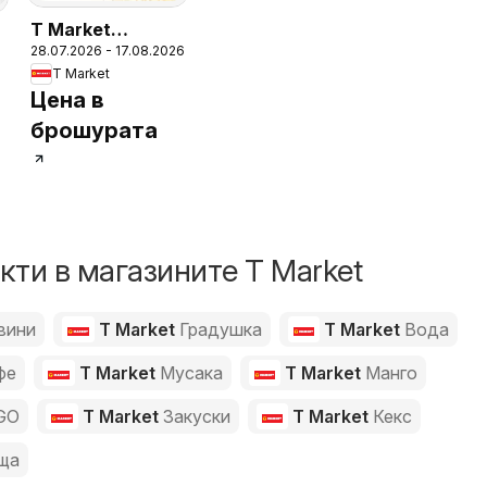
T Market
28.07.2026 - 17.08.2026
брошура - Карта
6
T Market
благодаря
Цена в
брошурата
ти в магазините T Market
вини
T Market
Градушка
T Market
Вода
фе
T Market
Мусака
T Market
Манго
GO
T Market
Закуски
T Market
Кекс
ща