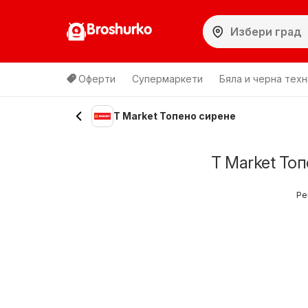
Broshurko
Оферти
Супермаркети
Бяла и черна техн
T Market Топено сирене
T Market То
Ре