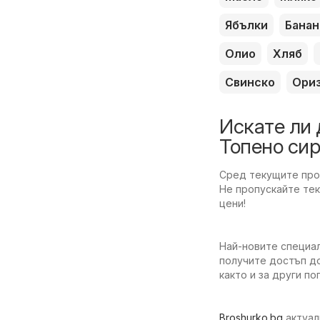
Ябълки
Банан
Олио
Хляб
Свинско
Ори
Искате ли 
Топено си
Сред текущите пром
Не пропускайте тек
цени!
Най-новите специал
получите достъп до
както и за други п
Broshurko.bg
актуал