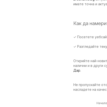
имате точна и акту
Как да намер
✓ Посетете уебсайт
✓ Разгледайте тек
Открийте най-новит
налични и в други 
Дар
.
Не пропускайте отс
насладете на качес
Начал