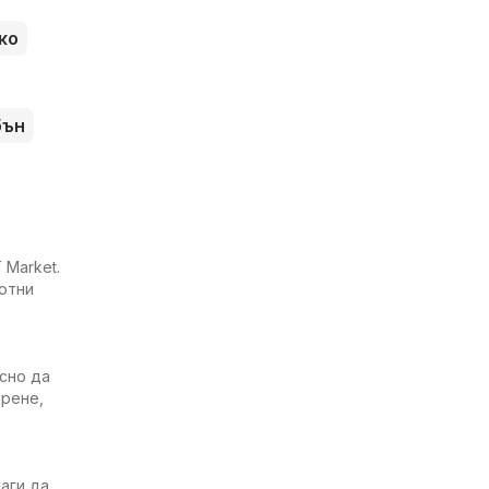
ко
бън
 Market.
хотни
есно да
ирене,
аги да