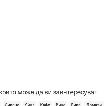
които може да ви заинтересуват
Сирене
Яйца
Кафе
Вино
Бира
Домати