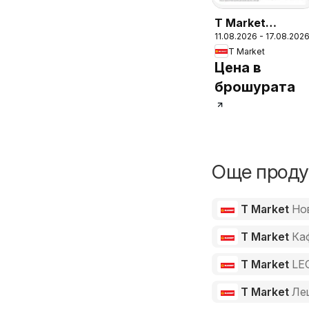
T Market
11.08.2026 - 17.08.202
Седмична
T Market
брошура
Цена в
брошурата
Още продук
T Market
Но
T Market
Ка
T Market
LE
T Market
Ле