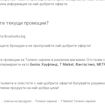
ална информация за най-добрите оферти.
ите текущи промоции?
а Broshurko.bg
ущите брошури и не пропускайте най-добрите оферти!
е промоции за Топено сирене в различни магазини. Отстъпки 
супермаркети като
Билла
,
Кауфланд
,
T Market
,
Фантастико
,
MET
тъпките и спестете с най-добрите оферти! Купувайте разумно
твени продукти на най-добри цени!
о
списък на продукти
Топено сирене
T Market Топено сирене