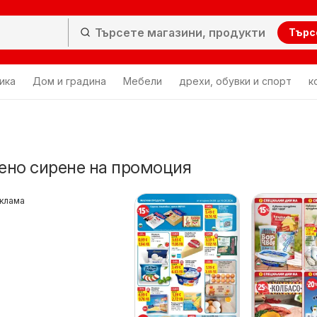
Търс
ика
Дом и градина
Мебели
дрехи, обувки и спорт
к
пено сирене на промоция
клама