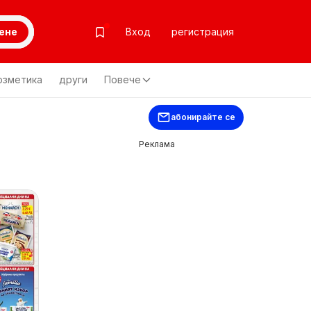
ене
Вход
регистрация
озметика
други
Повече
абонирайте се
Реклама