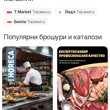
T Market
Тирамису
Лидл
Тирамису
Билла
Тирамису
Популярни брошури и каталози