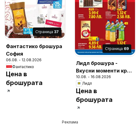
Cтраница
37
Фантастико брошура
Cтраница
69
София
06.08. - 12.08.2026
Лидл брошура -
Фантастико
Вкусни моменти край
Цена в
10.08. - 16.08.2026
грила
брошурата
Лидл
Цена в
брошурата
Реклама