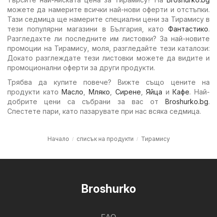
можете да намерите всички най-нови оферти и отстъпки.
Тази седмица ще намерите специални цени за Тирамису в
тези популярни магазини в България, като
Фантастико
.
Разгледахте ли последните им листовки? За най-новите
промоции на Тирамису, моля, разгледайте тези каталози:
Докато разглеждате тези листовки можете да видите и
промоционални оферти за други продукти.
Трябва да купите повече? Вижте също цените на
продукти като
Масло
,
Мляко
,
Сирене
,
Яйца
и
Кафе
. Най-
добрите цени са събрани за вас от
Broshurko.bg
.
Спестете пари, като пазарувате при нас всяка седмица.
Начало
списък на продукти
Тирамису
Broshurko