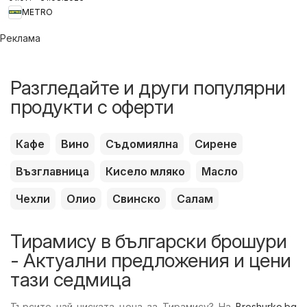
стоки
METRO
Реклама
Разгледайте и други популярни
продукти с оферти
Кафе
Вино
Съдомиялна
Сирене
Възглавница
Кисело мляко
Масло
Чехли
Олио
Свинско
Салам
Тирамису в български брошури
- Актуални предложения и цени
тази седмица
Търсите най-ниската цена за Тирамису? На
Broshurko.bg