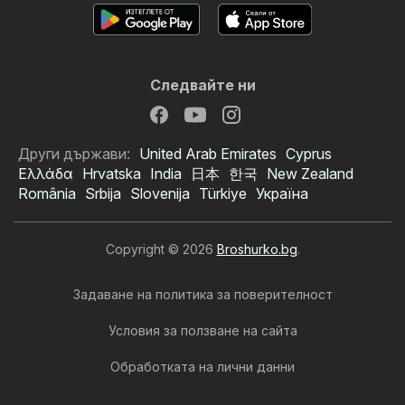
Следвайте ни
Други държави:
United Arab Emirates
Cyprus
Ελλάδα
Hrvatska
India
日本
한국
New Zealand
România
Srbija
Slovenija
Türkiye
Україна
Copyright © 2026
Broshurko.bg
.
Задаване на политика за поверителност
Условия за ползване на сайта
Обработката на лични данни