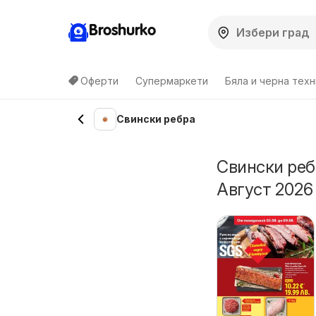
Broshurko
Оферти
Супермаркети
Бяла и черна техн
Свински ребра
Свински реб
Август 2026