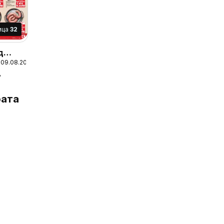
ица
32
д
 09.08.2026
а
д
ата