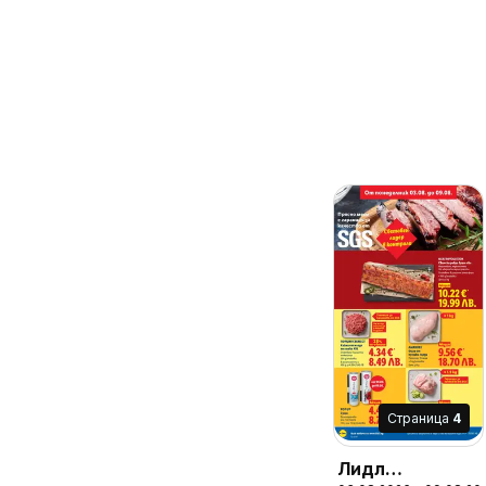
Cтраница
4
Лидл