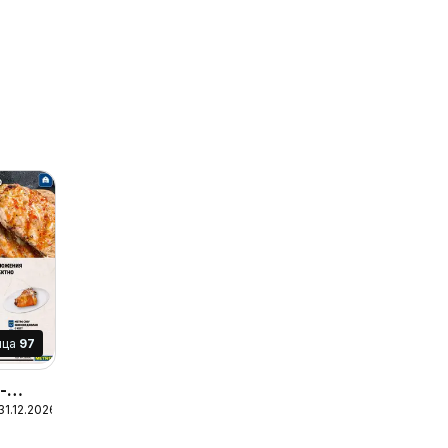
ица
97
-
31.12.2026