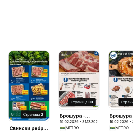
Cтраница
30
Cтран
Cтраница
2
Брошура -
Брошура 
19.02.2026 - 31.12.2026
19.02.2026 - 
Месото
Месото
Свински ребра
METRO
METRO