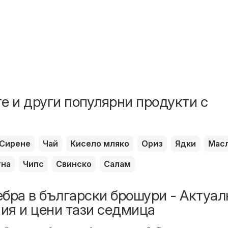
е и други популярни продукти с
Сирене
Чай
Кисело мляко
Ориз
Ядки
Мас
тна
Чипс
Свинско
Салам
бра в български брошури - Актуал
ия и цени тази седмица