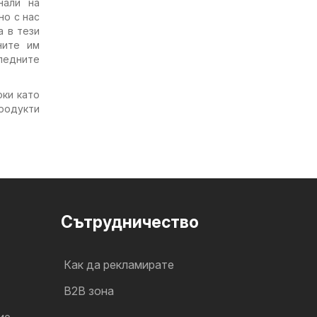
нали на
но с нас
а в тези
ните им
ледните
оки като
родукти
Cътрудничество
Как да рекламирате
B2B зона