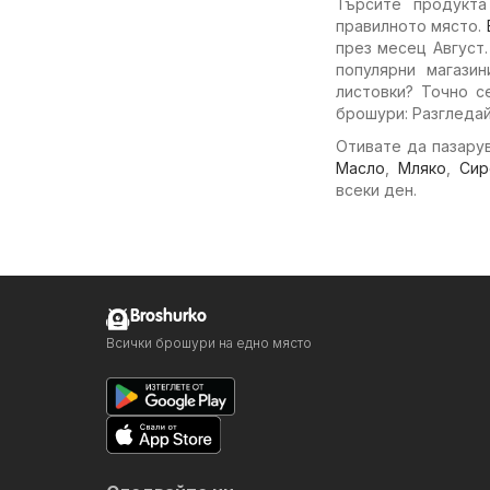
Търсите продукта
правилното място.
през месец Август
популярни магази
листовки? Точно с
брошури: Разгледай
Отивате да пазарув
Масло
,
Мляко
,
Сир
всеки ден.
Broshurko
Всички брошури на едно място