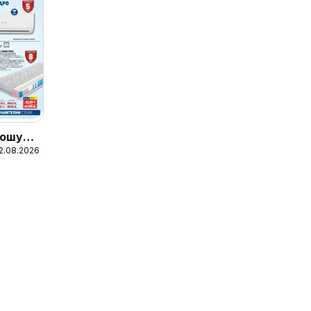
ошура
12.08.2026
телни