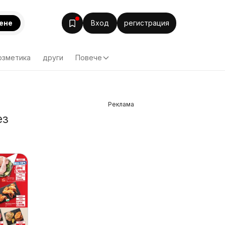
ене
Вход
регистрация
озметика
други
Повече
Реклама
ез