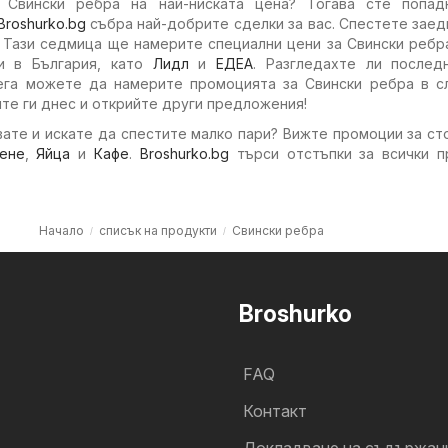
 Свински ребра на най-ниската цена? Тогава сте попад
Broshurko.bg
събра най-добрите сделки за вас. Спестете заед
. Тази седмица ще намерите специални цени за Свински ребр
ни в България, като
Лидл
и
ЕДЕА
. Разгледахте ли послед
ега можете да намерите промоцията за Свински ребра в с
те ги днес и открийте други предложения!
ате и искате да спестите малко пари? Вижте промоции за ст
ене
,
Яйца
и
Кафе
.
Broshurko.bg
търси отстъпки за всички п
Начало
списък на продукти
Свински ребра
Broshurko
FAQ
Контакт