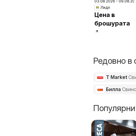
03.08.2026 - 09.08.20
Седмична
Лидл
брошура
Цена в
брошурата
Редовно в 
T Market
Св
Билла
Свинс
Популярни