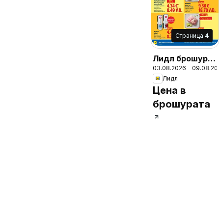
Cтраница
4
Лидл брошура
03.08.2026 - 09.08.20
- Вкусни
Лидл
моменти край
Цена в
грила
брошурата