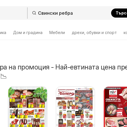
Търс
ика
Дом и градина
Мебели
дрехи, обувки и спорт
к
ра на промоция - Най-евтината цена пр
 📉