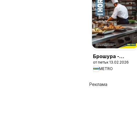
Брошура -
от петък 13.02.2026
HoReCa решения
METRO
2026
Реклама