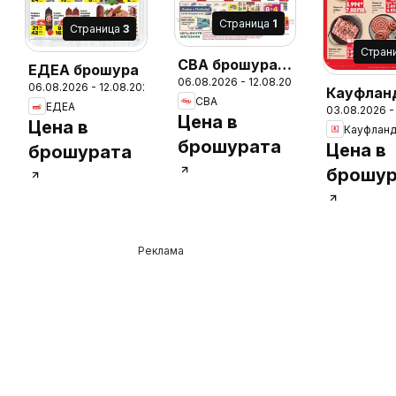
Cтраница
1
Cтраница
3
Cтран
CBA брошура
ЕДЕА брошура
06.08.2026 - 12.08.2026
Бургас
06.08.2026 - 12.08.2026
Кауфлан
CBA
ЕДЕА
03.08.2026 -
Седмичн
Цена в
26
Цена в
Кауфлан
брошура
брошурата
Цена в
брошурата
брошур
Реклама