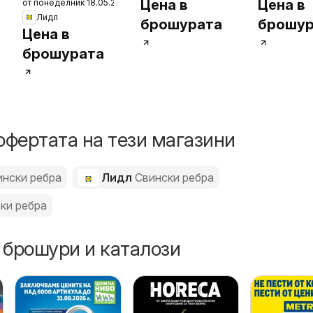
Цена в
Цена в
26
от понеделник 18.05.2026
Spare Ribs, С
Лидл
медена или
брошурата
брошур
Цена в
медено-люта
брошурата
марината.
Подкотлетни ≈
450 g/onakoßka
офертата на тези магазини
ински ребра
Лидл
Свински ребра
ки ребра
 брошури и каталози