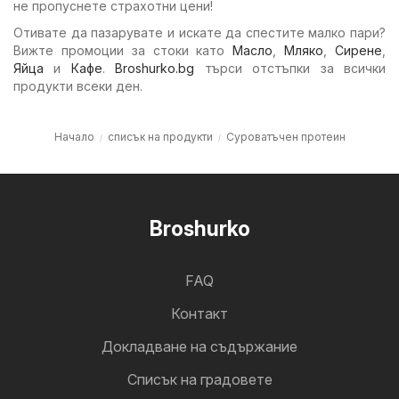
не пропуснете страхотни цени!
Отивате да пазарувате и искате да спестите малко пари?
Вижте промоции за стоки като
Масло
,
Мляко
,
Сирене
,
Яйца
и
Кафе
.
Broshurko.bg
търси отстъпки за всички
продукти всеки ден.
Начало
списък на продукти
Суроватъчен протеин
Broshurko
FAQ
Контакт
Докладване на съдържание
Cписък на градовете