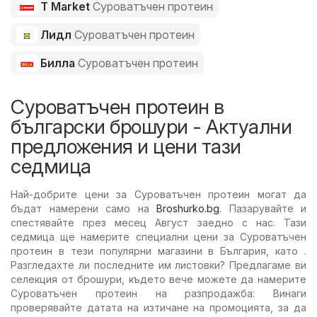
T Market
Суроватъчен протеин
Лидл
Суроватъчен протеин
Билла
Суроватъчен протеин
Суроватъчен протеин в
български брошури - Актуални
предложения и цени тази
седмица
Най-добрите цени за Суроватъчен протеин могат да
бъдат намерени само на
Broshurko.bg
. Пазарувайте и
спестявайте през месец Август заедно с нас. Тази
седмица ще намерите специални цени за Суроватъчен
протеин в тези популярни магазини в България, като .
Разгледахте ли последните им листовки? Предлагаме ви
селекция от брошури, където вече можете да намерите
Суроватъчен протеин на разпродажба: Винаги
проверявайте датата на изтичане на промоцията, за да