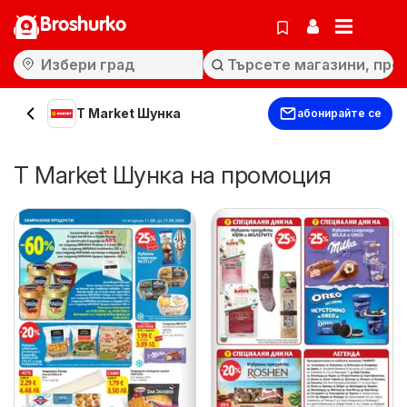
Broshurko
T Market Шунка
абонирайте се
T Market Шунка на промоция