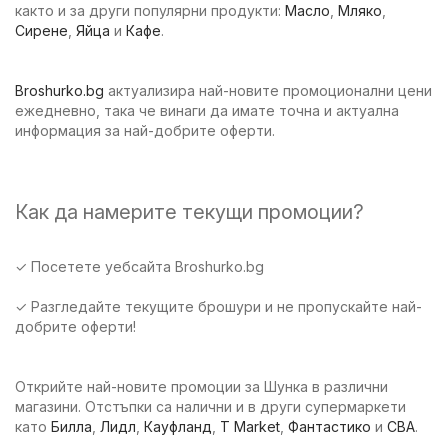
както и за други популярни продукти:
Масло
,
Мляко
,
Сирене
,
Яйца
и
Кафе
.
Broshurko.bg
актуализира най-новите промоционални цени
ежедневно, така че винаги да имате точна и актуална
информация за най-добрите оферти.
Как да намерите текущи промоции?
✓ Посетете уебсайта Broshurko.bg
✓ Разгледайте текущите брошури и не пропускайте най-
добрите оферти!
Открийте най-новите промоции за Шунка в различни
магазини. Отстъпки са налични и в други супермаркети
като
Билла
,
Лидл
,
Кауфланд
,
T Market
,
Фантастико
и
CBA
.