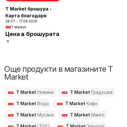
T Market брошура -
Карта благодаря
28.07. - 17.08.2026
T Market
Цена в брошурата
Още продукти в магазините T
Market
T Market
Новини
T Market
Градушка
T Market
Вода
T Market
Кафе
T Market
Мусака
T Market
Манго
T Market
LEGO
T Market
Закуски