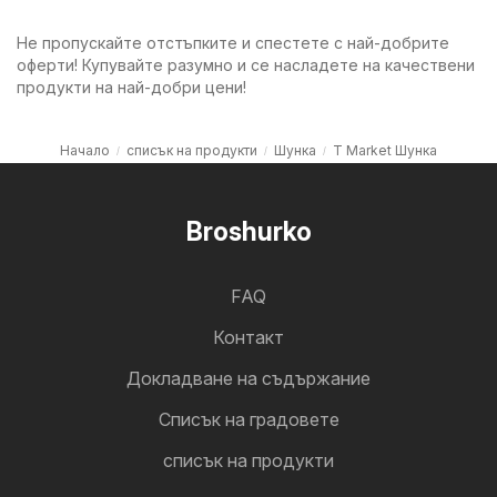
Не пропускайте отстъпките и спестете с най-добрите
оферти! Купувайте разумно и се насладете на качествени
продукти на най-добри цени!
Начало
списък на продукти
Шунка
T Market Шунка
Broshurko
FAQ
Контакт
Докладване на съдържание
Cписък на градовете
списък на продукти