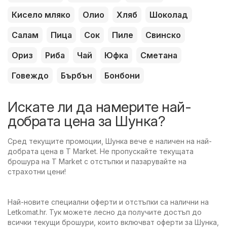
Кисело мляко
Олио
Хляб
Шоколад
Салам
Пица
Сок
Пиле
Свинско
Ориз
Риба
Чай
Юфка
Сметана
Говеждо
Бърбън
Бонбони
Искате ли да намерите най-
добрата цена за Шунка?
Сред текущите промоции, Шунка вече е наличен на най-
добрата цена в T Market. Не пропускайте текущата
брошура на T Market с отстъпки и пазарувайте на
страхотни цени!
Най-новите специални оферти и отстъпки са налични на
Letkomat.hr. Тук можете лесно да получите достъп до
всички текущи брошури, които включват оферти за Шунка,