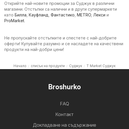
Открийте най-новите промоции за Суджук в различни
магазини. Отстъпки са налични и в други супермаркети
като
Билла
,
Кауфланд
,
Фантастико
,
METRO
,
Лекси
и
ProMarket
.
Не пропускайте отстъпките и спестете с най-добрите
оферти! Купувайте разумно и се насладете на качествени
продукти на най-добри цени!
Начало
списък на продукти
Суджук
T Market Суджук
Broshurko
FAQ
Контакт
Докладване на съдържание