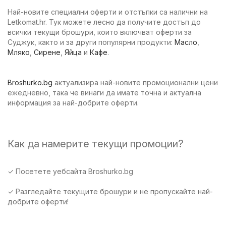
Най-новите специални оферти и отстъпки са налични на
Letkomat.hr. Тук можете лесно да получите достъп до
всички текущи брошури, които включват оферти за
Суджук, както и за други популярни продукти:
Масло
,
Мляко
,
Сирене
,
Яйца
и
Кафе
.
Broshurko.bg
актуализира най-новите промоционални цени
ежедневно, така че винаги да имате точна и актуална
информация за най-добрите оферти.
Как да намерите текущи промоции?
✓ Посетете уебсайта Broshurko.bg
✓ Разгледайте текущите брошури и не пропускайте най-
добрите оферти!