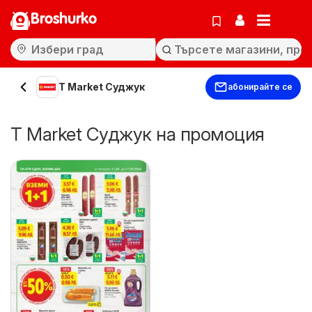
Broshurko
T Market Суджук
абонирайте се
T Market Суджук на промоция