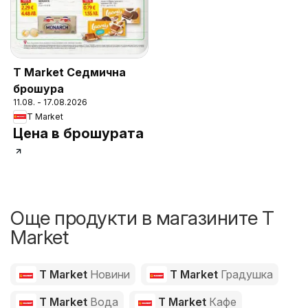
T Market Седмична
брошура
11.08. - 17.08.2026
T Market
Цена в брошурата
Още продукти в магазините T
Market
T Market
Новини
T Market
Градушка
T Market
Вода
T Market
Кафе