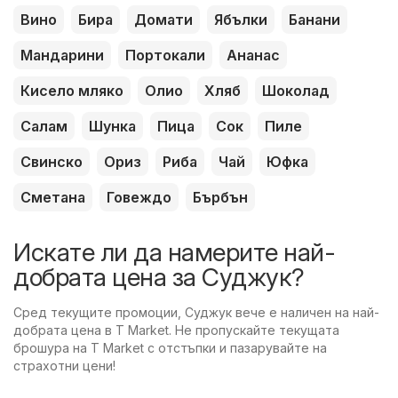
Вино
Бира
Домати
Ябълки
Банани
Мандарини
Портокали
Ананас
Кисело мляко
Олио
Хляб
Шоколад
Салам
Шунка
Пица
Сок
Пиле
Свинско
Ориз
Риба
Чай
Юфка
Сметана
Говеждо
Бърбън
Искате ли да намерите най-
добрата цена за Суджук?
Сред текущите промоции, Суджук вече е наличен на най-
добрата цена в T Market. Не пропускайте текущата
брошура на T Market с отстъпки и пазарувайте на
страхотни цени!