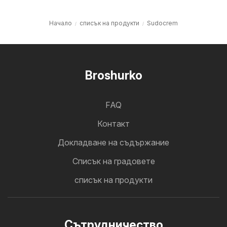
Начало
списък на продукти
Sudocrem
Broshurko
FAQ
Контакт
Докладване на съдържание
Cписък на градовете
списък на продукти
Cътрудничество