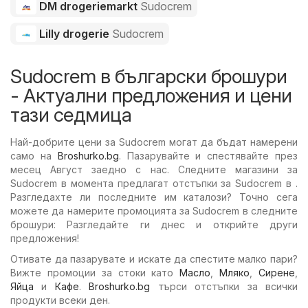
DM drogeriemarkt
Sudocrem
Lilly drogerie
Sudocrem
Sudocrem в български брошури
- Актуални предложения и цени
тази седмица
Най-добрите цени за Sudocrem могат да бъдат намерени
само на
Broshurko.bg
. Пазарувайте и спестявайте през
месец Август заедно с нас. Следните магазини за
Sudocrem в момента предлагат отстъпки за Sudocrem в .
Разгледахте ли последните им каталози? Точно сега
можете да намерите промоцията за Sudocrem в следните
брошури: Разгледайте ги днес и открийте други
предложения!
Отивате да пазарувате и искате да спестите малко пари?
Вижте промоции за стоки като
Масло
,
Мляко
,
Сирене
,
Яйца
и
Кафе
.
Broshurko.bg
търси отстъпки за всички
продукти всеки ден.