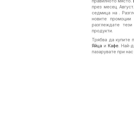
правилното място.
през месец Август
седмица на . Разг
новите промоции 
разглеждате тези
продукти.
Трябва да купите 
Яйца
и
Кафе
. Най-
пазарувате при нас