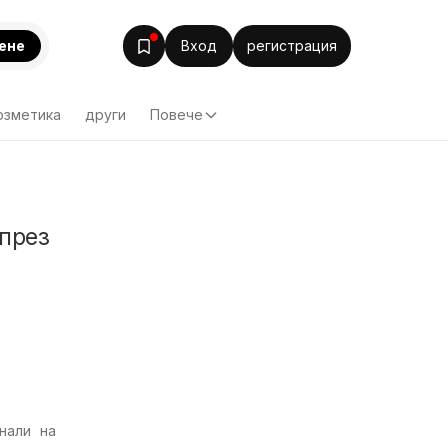
ене
Вход
регистрация
озметика
други
Повече
през
нали на