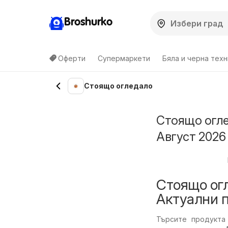
Broshurko
Оферти
Супермаркети
Бяла и черна техн
Стоящо огледало
Стоящо огле
Август 2026
Стоящо огл
Актуални 
Търсите продукта