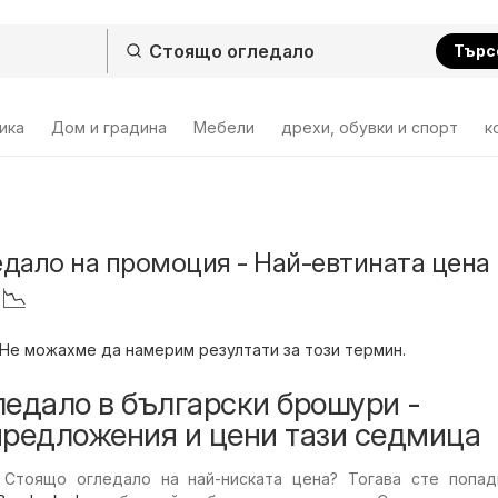
Търс
ика
Дом и градина
Мебели
дрехи, обувки и спорт
к
дало на промоция - Най-евтината цена 
 📉
Не можахме да намерим резултати за този термин.
едало в български брошури -
предложения и цени тази седмица
 Стоящо огледало на най-ниската цена? Тогава сте попад