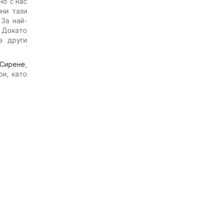
но с нас
ни тази
 За най-
 Докато
а други
Сирене
,
ри, като