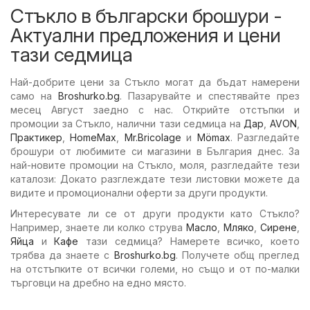
Стъкло в български брошури -
Актуални предложения и цени
тази седмица
Най-добрите цени за Стъкло могат да бъдат намерени
само на
Broshurko.bg
. Пазарувайте и спестявайте през
месец Август заедно с нас. Открийте отстъпки и
промоции за Стъкло, налични тази седмица на
Дар
,
AVON
,
Практикер
,
HomeMax
,
Mr.Bricolage
и
Mömax
. Разгледайте
брошури от любимите си магазини в България днес. За
най-новите промоции на Стъкло, моля, разгледайте тези
каталози: Докато разглеждате тези листовки можете да
видите и промоционални оферти за други продукти.
Интересувате ли се от други продукти като Стъкло?
Например, знаете ли колко струва
Масло
,
Мляко
,
Сирене
,
Яйца
и
Кафе
тази седмица? Намерете всичко, което
трябва да знаете с
Broshurko.bg
. Получете общ преглед
на отстъпките от всички големи, но също и от по-малки
търговци на дребно на едно място.