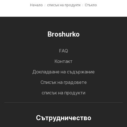
Начало
списък на продукти
Стъкло
Broshurko
FAQ
Контакт
Докладване на съдържание
Cписък на градовете
списък на продукти
Cътрудничество