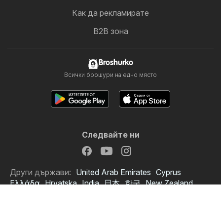
Как да рекламирате
B2B зона
Broshurko
Всички брошури на едно място
Следвайте ни
Други държави:
United Arab Emirates
Cyprus
Ελλάδα
Hrvatska
India
日本
한국
New Zealand
România
Srbija
Slovenija
Türkiye
Україна