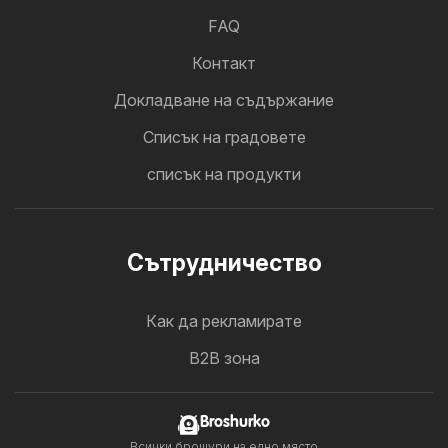
FAQ
Контакт
Докладване на съдържание
Cписък на градовете
списък на продукти
Cътрудничество
Как да рекламирате
B2B зона
Broshurko
Всички брошури на едно място