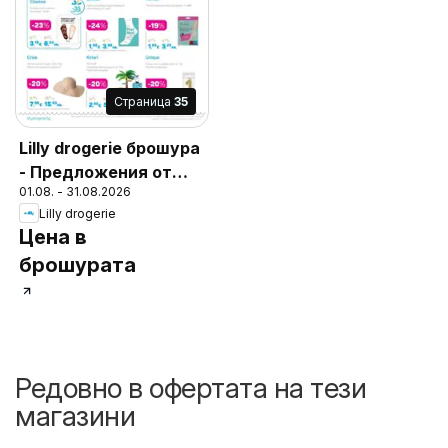
Cтраница
35
Lilly drogerie брошура
- Предложения от
01.08. - 31.08.2026
Лили Дрогерие
Lilly drogerie
Цена в
брошурата
Редовно в офертата на тези
магазини