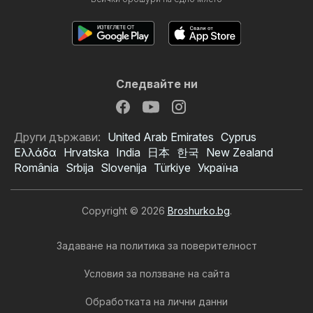
Следвайте ни
Други държави:
United Arab Emirates
Cyprus
Ελλάδα
Hrvatska
India
日本
한국
New Zealand
România
Srbija
Slovenija
Türkiye
Україна
Copyright © 2026
Broshurko.bg
.
Задаване на политика за поверителност
Условия за ползване на сайта
Обработката на лични данни