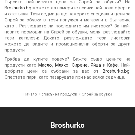
Търсите най-ниската цена за Спрей за обувки? На
Broshurko.bg
можете да намерите всички най-нови оферти
и отстъпки. Тази седмица ще намерите специални цени за
Спрей за обувки в тези популярни магазини в България,
като . Разгледахте ли последните им листовки? За най-
новите промоции на Спрей за обувки, моля, разгледайте
тези каталози: Докато разглеждате тези листовки
можете да видите и промоционални оферти за други
продукти.
Трябва да купите повече? Вижте също цените на
продукти като
Масло
,
Мляко
,
Сирене
,
Яйца
и
Кафе
. Най-
добрите цени са събрани за вас от
Broshurko.bg
.
Спестете пари, като пазарувате при нас всяка седмица.
Начало
списък на продукти
Спрей за обувки
Broshurko