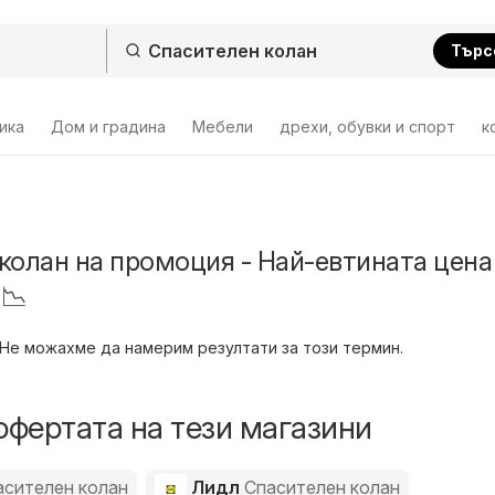
Търс
ика
Дом и градина
Мебели
дрехи, обувки и спорт
к
колан на промоция - Най-евтината цена
 📉
Не можахме да намерим резултати за този термин.
офертата на тези магазини
асителен колан
Лидл
Спасителен колан