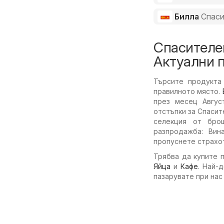
Билла
Спаси
Спасителен
Актуални 
Търсите продукта 
правилното място.
през месец Авгус
отстъпки за Спасит
селекция от бро
разпродажба: Вин
пропуснете страхот
Трябва да купите 
Яйца
и
Кафе
. Най-
пазарувате при нас