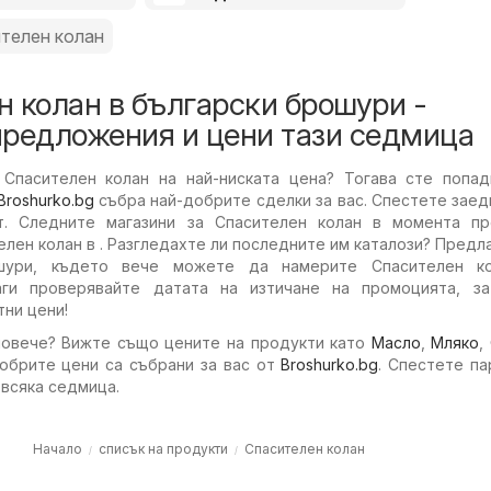
телен колан
 колан в български брошури -
предложения и цени тази седмица
Спасителен колан на най-ниската цена? Тогава сте попад
Broshurko.bg
събра най-добрите сделки за вас. Спестете заед
т. Следните магазини за Спасителен колан в момента пр
елен колан в . Разгледахте ли последните им каталози? Предл
шури, където вече можете да намерите Спасителен к
аги проверявайте датата на изтичане на промоцията, з
ни цени!
повече? Вижте също цените на продукти като
Масло
,
Мляко
,
добрите цени са събрани за вас от
Broshurko.bg
. Спестете па
 всяка седмица.
Начало
списък на продукти
Спасителен колан