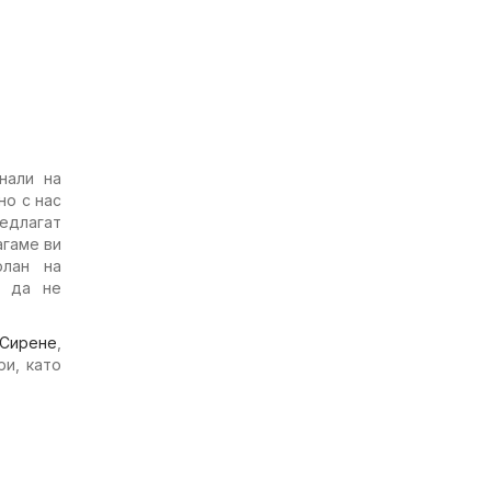
нали на
но с нас
едлагат
агаме ви
олан на
а да не
Сирене
,
ри, като