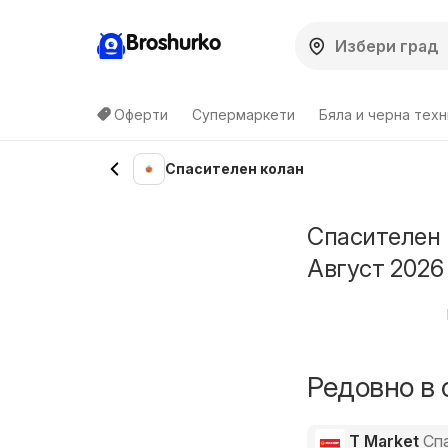
Broshurko
Оферти
Супермаркети
Бяла и черна техн
Спасителен колан
Спасителен 
Август 2026
Редовно в 
T Market
Сп