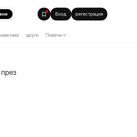
ене
Вход
регистрация
озметика
други
Повече
 през