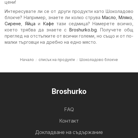
цени!
Интересувате ли се от други продукти като Шоколадово
блокче? Например, знаете ли колко струва
Масло
,
Мляко
,
Сирене
,
Яйца
и
Кафе
тази седмица? Намерете всичко,
което трябва да знаете с
Broshurko.bg
. Получете общ
преглед на отстъпките от всички големи, но също и от по-
малки търговци на дребно на едно място.
Начало
списък на продукти
Шоколадово блокче
Broshurko
FAQ
Контакт
Докладване на съдържание