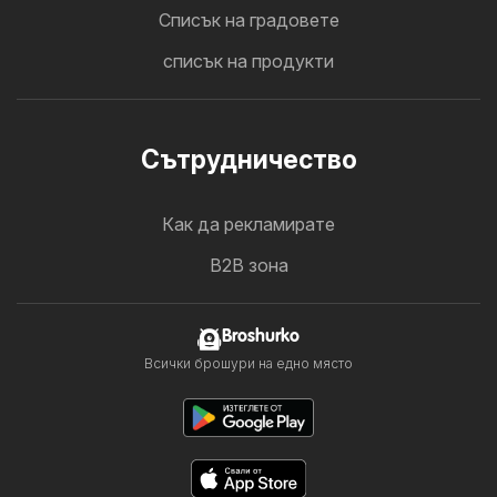
Cписък на градовете
списък на продукти
Cътрудничество
Как да рекламирате
B2B зона
Broshurko
Всички брошури на едно място