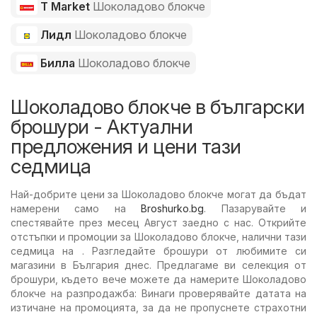
T Market
Шоколадово блокче
Лидл
Шоколадово блокче
Билла
Шоколадово блокче
Шоколадово блокче в български
брошури - Актуални
предложения и цени тази
седмица
Най-добрите цени за Шоколадово блокче могат да бъдат
намерени само на
Broshurko.bg
. Пазарувайте и
спестявайте през месец Август заедно с нас. Открийте
отстъпки и промоции за Шоколадово блокче, налични тази
седмица на . Разгледайте брошури от любимите си
магазини в България днес. Предлагаме ви селекция от
брошури, където вече можете да намерите Шоколадово
блокче на разпродажба: Винаги проверявайте датата на
изтичане на промоцията, за да не пропуснете страхотни