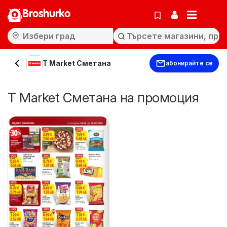
Broshurko
T Market Сметана
абонирайте се
T Market Сметана на промоция