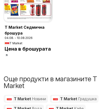
T Market Седмична
брошура
04.08. - 10.08.2026
T Market
Цена в брошурата
Още продукти в магазините T
Market
T Market
Новини
T Market
Градушка
T Market
Вода
T Market
Кафе