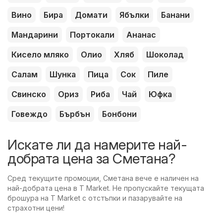
Вино
Бира
Домати
Ябълки
Банани
Мандарини
Портокали
Ананас
Кисело мляко
Олио
Хляб
Шоколад
Салам
Шунка
Пица
Сок
Пиле
Свинско
Ориз
Риба
Чай
Юфка
Говеждо
Бърбън
Бонбони
Искате ли да намерите най-
добрата цена за Сметана?
Сред текущите промоции, Сметана вече е наличен на
най-добрата цена в T Market. Не пропускайте текущата
брошура на T Market с отстъпки и пазарувайте на
страхотни цени!