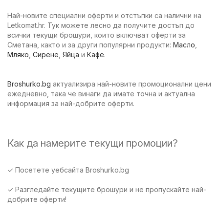
Най-новите специални оферти и отстъпки са налични на
Letkomat.hr. Тук можете лесно да получите достъп до
всички текущи брошури, които включват оферти за
Сметана, както и за други популярни продукти:
Масло
,
Мляко
,
Сирене
,
Яйца
и
Кафе
.
Broshurko.bg
актуализира най-новите промоционални цени
ежедневно, така че винаги да имате точна и актуална
информация за най-добрите оферти.
Как да намерите текущи промоции?
✓ Посетете уебсайта Broshurko.bg
✓ Разгледайте текущите брошури и не пропускайте най-
добрите оферти!