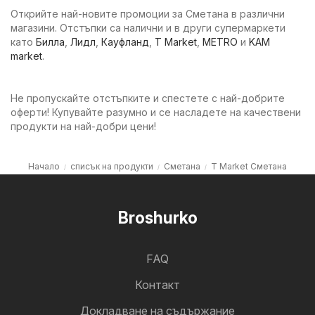
Открийте най-новите промоции за Сметана в различни
магазини. Отстъпки са налични и в други супермаркети
като
Билла
,
Лидл
,
Кауфланд
,
T Market
,
METRO
и
KAM
market
.
Не пропускайте отстъпките и спестете с най-добрите
оферти! Купувайте разумно и се насладете на качествени
продукти на най-добри цени!
Начало
списък на продукти
Сметана
T Market Сметана
Broshurko
FAQ
Контакт
Докладване на съдържание