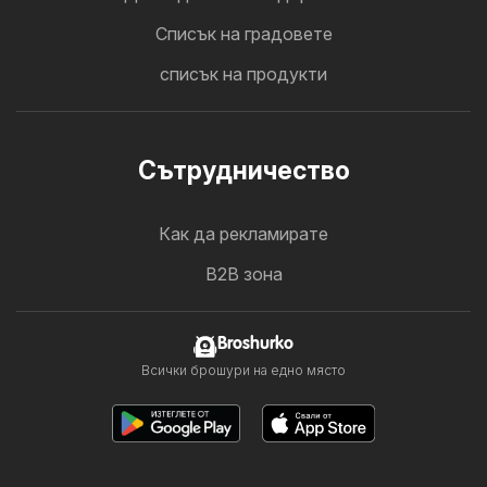
Cписък на градовете
списък на продукти
Cътрудничество
Как да рекламирате
B2B зона
Broshurko
Всички брошури на едно място