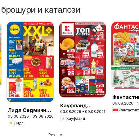
 брошури и каталози
Фантасти
06.08.2026 - 
Седмичн
Кауфланд
Лидл Седмична
Фантастик
брошура
03.08.2026 - 09.08.2026
Седмична
03.08.2026 - 09.08.2026
брошура
Кауфланд
брошура
Лидл
Реклама