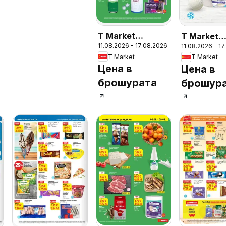
T Market
T Market
11.08.2026 - 17.08.2026
11.08.2026 - 1
Седмична
Седмична
T Market
T Market
брошура
брошура
Цена в
Цена в
брошурата
брошур