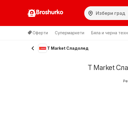
Broshurko
Оферти
Супермаркети
Бяла и черна техн
T Market Сладолед
T Market Сл
Ре