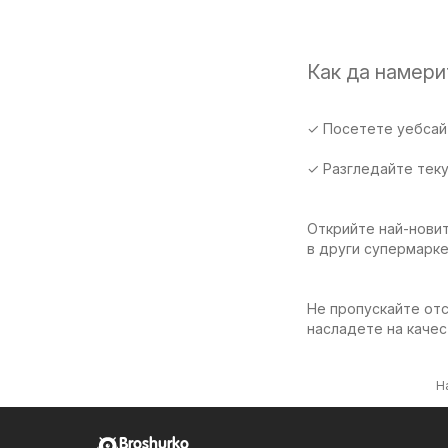
Как да намер
✓ Посетете уебсайт
✓ Разгледайте тек
Открийте най-новит
в други супермарк
Не пропускайте отс
насладете на качес
Н
Broshurko