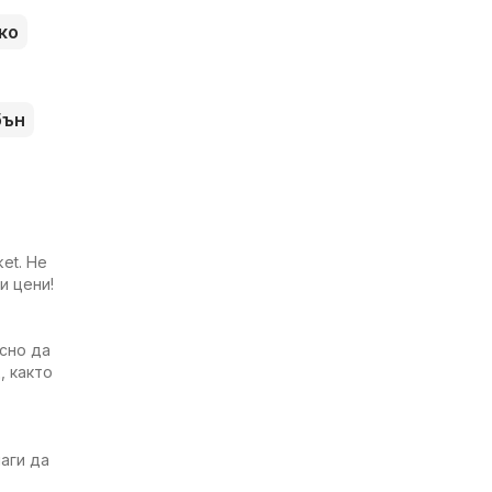
ко
бън
et. Не
и цени!
есно да
, както
аги да