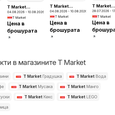
T Market
T Market
T Market
28.07.2026 - 1
04.08.2026 - 10.08.2026
брошура -
Седмична
6
04.08.2026 - 10.08.2026
Седмична
T Market
T Market
T Market
благодар
брошура
брошура
Цена в
Цена в
Цена в
брошур
брошурата
брошурата
ти в магазините T Market
вини
T Market
Градушка
T Market
Вода
фе
T Market
Мусака
T Market
Манго
куски
T Market
Кекс
T Market
LEGO
ница