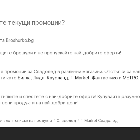
ите текущи промоции?
а Broshurko.bg
ущите брошури и не пропускайте най-добрите оферти!
е промоции за Сладолед в различни магазини. Отстъпки са нал
ети като
Билла
,
Лидл
,
Кауфланд
,
T Market
,
Фантастико
и
METRO
.
тъпките и спестете с най-добрите оферти! Купувайте разумно
твени продукти на най-добри цени!
ачало
списък на продукти
Сладолед
T Market Сладолед