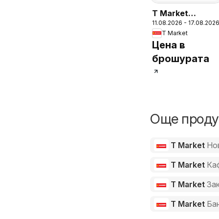
T Market
11.08.2026 - 17.08.202
Седмична
T Market
брошура
Цена в
брошурата
Още продук
T Market
Но
T Market
Ка
T Market
За
T Market
Ба