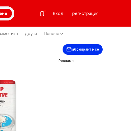
ене
Вход
регистрация
озметика
други
Повече
абонирайте се
Реклама