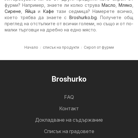
фурми? Например, знаете ли колко струва
Масло
,
Мляко
,
Сирене
,
Яйца
и
Кафе
тази седмица? Намерете всичко,
което трябва да знаете с
Broshurko.bg
. Получете общ
преглед на отстъпките от всички големи, но също и от по-
малки търговци на дребно на едно място.
Начало
списък на продукти
Сироп от фурми
Broshurko
FAQ
Контакт
Докладване на съдържание
Cписък на градовете