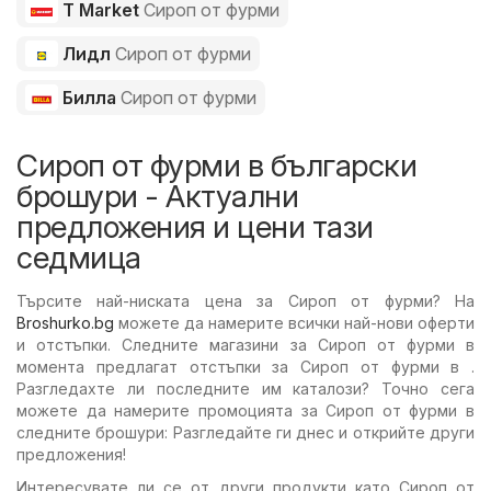
T Market
Сироп от фурми
Лидл
Сироп от фурми
Билла
Сироп от фурми
Сироп от фурми в български
брошури - Актуални
предложения и цени тази
седмица
Търсите най-ниската цена за Сироп от фурми? На
Broshurko.bg
можете да намерите всички най-нови оферти
и отстъпки. Следните магазини за Сироп от фурми в
момента предлагат отстъпки за Сироп от фурми в .
Разгледахте ли последните им каталози? Точно сега
можете да намерите промоцията за Сироп от фурми в
следните брошури: Разгледайте ги днес и открийте други
предложения!
Интересувате ли се от други продукти като Сироп от