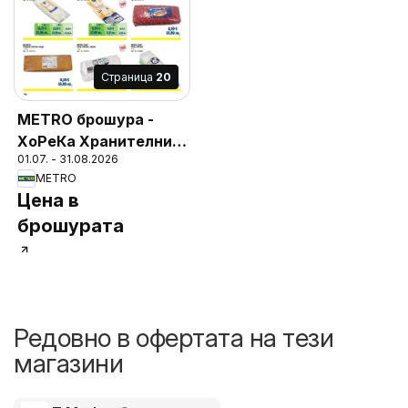
Cтраница
20
METRO брошура -
ХоРеКа Хранителни
01.07. - 31.08.2026
стоки
METRO
Цена в
брошурата
Редовно в офертата на тези
магазини