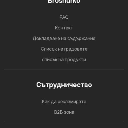
Broshurko
FAQ
Контакт
Докладване на съдържание
Cписък на градовете
списък на продукти
Cътрудничество
Как да рекламирате
B2B зона