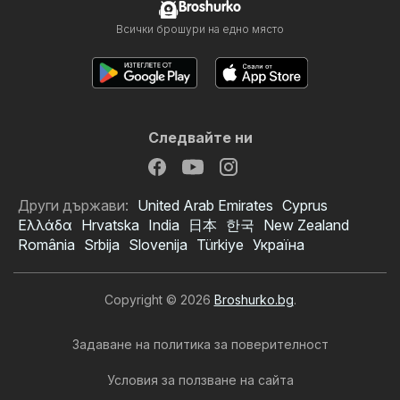
Broshurko
Всички брошури на едно място
Следвайте ни
Други държави:
United Arab Emirates
Cyprus
Ελλάδα
Hrvatska
India
日本
한국
New Zealand
România
Srbija
Slovenija
Türkiye
Україна
Copyright © 2026
Broshurko.bg
.
Задаване на политика за поверителност
Условия за ползване на сайта