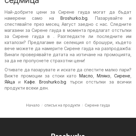
Най-добрите цени за Сирене гауда могат да бъдат
намерени само на
Broshurko.bg
. Пазарувайте и
спестявайте през месец Август заедно с нас. Следните
магазини за Сирене гауда в момента предлагат отстъпки
за Сирене гауда в . Разгледахте ли последните им
каталози? Предлагаме ви селекция от брошури, където
вече можете да намерите Сирене гауда на разпродажба:
Винаги проверявайте датата на изтичане на промоцията,
за да не пропуснете страхотни цени!
Отивате да пазарувате и искате да спестите малко пари?
Вижте промоции за стоки като
Масло
,
Мляко
,
Сирене
,
Яйца
и
Кафе
.
Broshurko.bg
търси отстъпки за всички
продукти всеки ден.
Начало
списък на продукти
Сирене гауда