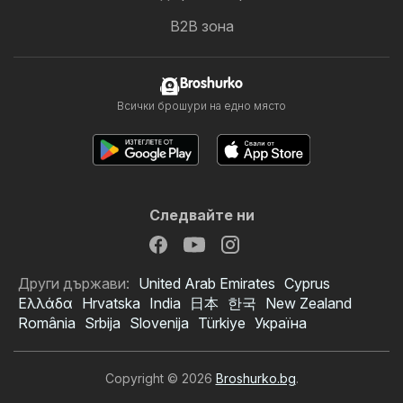
B2B зона
Broshurko
Всички брошури на едно място
Следвайте ни
Други държави:
United Arab Emirates
Cyprus
Ελλάδα
Hrvatska
India
日本
한국
New Zealand
România
Srbija
Slovenija
Türkiye
Україна
Copyright © 2026
Broshurko.bg
.