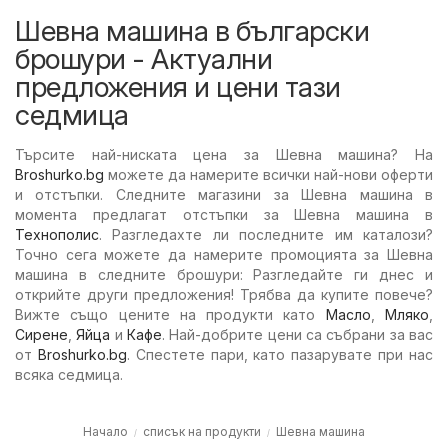
Шевна машина в български
брошури - Актуални
предложения и цени тази
седмица
Търсите най-ниската цена за Шевна машина? На
Broshurko.bg
можете да намерите всички най-нови оферти
и отстъпки. Следните магазини за Шевна машина в
момента предлагат отстъпки за Шевна машина в
Технополис
. Разгледахте ли последните им каталози?
Точно сега можете да намерите промоцията за Шевна
машина в следните брошури: Разгледайте ги днес и
открийте други предложения! Трябва да купите повече?
Вижте също цените на продукти като
Масло
,
Мляко
,
Сирене
,
Яйца
и
Кафе
. Най-добрите цени са събрани за вас
от
Broshurko.bg
. Спестете пари, като пазарувате при нас
всяка седмица.
Начало
списък на продукти
Шевна машина