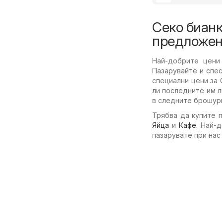
Секо бианк
предложен
Най-добрите цени
Пазарувайте и спе
специални цени за 
ли последните им 
в следните брошури
Трябва да купите 
Яйца
и
Кафе
. Най-
пазарувате при нас