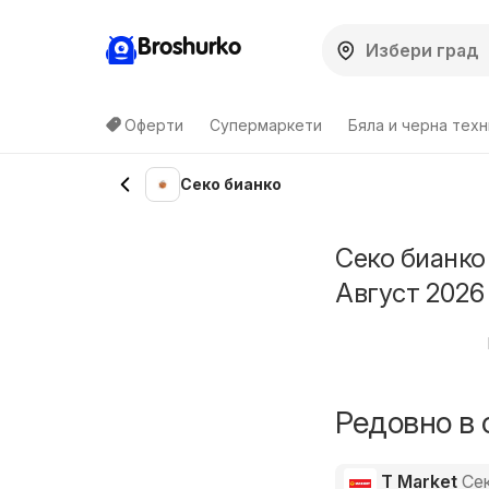
Broshurko
Оферти
Супермаркети
Бяла и черна техн
Секо бианко
Секо бианко
Август 2026
Редовно в 
T Market
Се