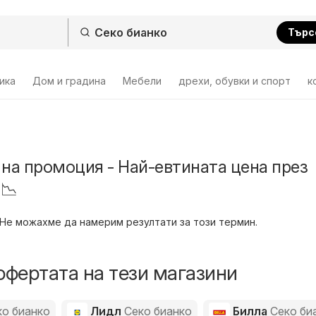
Търс
ика
Дом и градина
Мебели
дрехи, обувки и спорт
к
 на промоция - Най-евтината цена през
 📉
Не можахме да намерим резултати за този термин.
офертата на тези магазини
ко бианко
Лидл
Секо бианко
Билла
Секо би