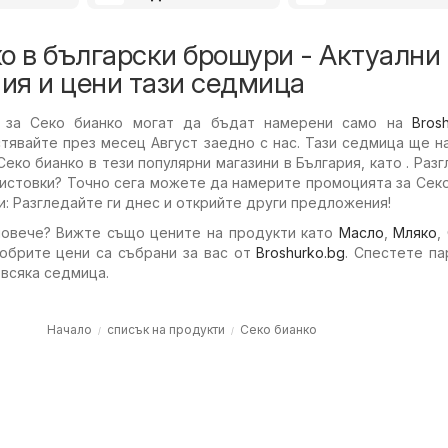
о в български брошури - Актуални
ия и цени тази седмица
 за Секо бианко могат да бъдат намерени само на
Bros
стявайте през месец Август заедно с нас. Тази седмица ще 
Секо бианко в тези популярни магазини в България, като . Раз
листовки? Точно сега можете да намерите промоцията за Сек
: Разгледайте ги днес и открийте други предложения!
повече? Вижте също цените на продукти като
Масло
,
Мляко
,
добрите цени са събрани за вас от
Broshurko.bg
. Спестете па
 всяка седмица.
Начало
списък на продукти
Секо бианко