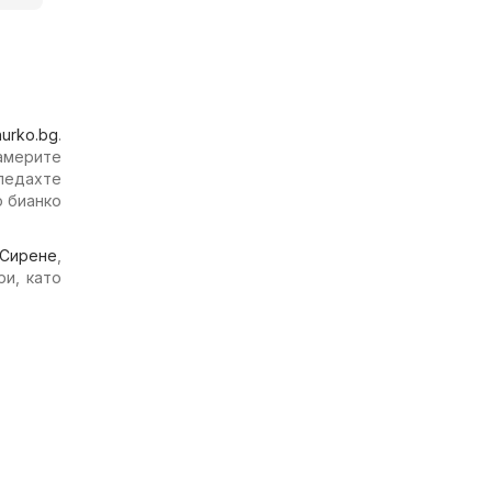
hurko.bg
.
намерите
гледахте
о бианко
Сирене
,
ри, като