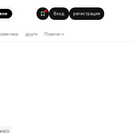
ене
Вход
регистрация
озметика
други
Повече
анко