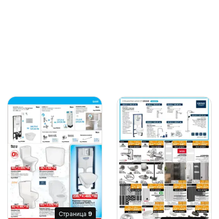
Cтраница
9