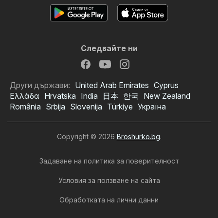
Следвайте ни
Други държави:
United Arab Emirates
Cyprus
Ελλάδα
Hrvatska
India
日本
한국
New Zealand
România
Srbija
Slovenija
Türkiye
Україна
Copyright © 2026
Broshurko.bg
.
Задаване на политика за поверителност
Условия за ползване на сайта
Обработката на лични данни