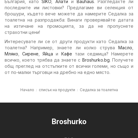
България, като
SIKO
,
Алати
и
Bauhaus
. Разгледахте ли
последните им листовки? Предлагаме ви селекция от
брошури, където вече можете да намерите Седалка за
тоалетна на разпродажба: Винаги проверявайте датата
на изтичане на промоцията, за да не пропуснете
страхотни цени!
Интересувате ли се от други продукти като Седалка за
тоалетна? Например, знаете ли колко струва
Масло
,
Мляко
,
Сирене
,
Яйца
и
Кафе
тази седмица? Намерете
всичко, което трябва да знаете с
Broshurko.bg
. Получете
общ преглед на отстъпките от всички големи, но също и
от по-малки търговци на дребно на едно място.
Начало
списък на продукти
Седалка за тоалетна
Broshurko