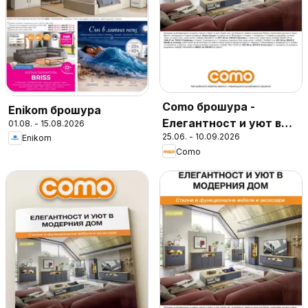
Como брошура -
Enikom брошура
Елегантност и уют в
01.08. - 15.08.2026
25.06. - 10.09.2026
Enikom
модерния дом
Como