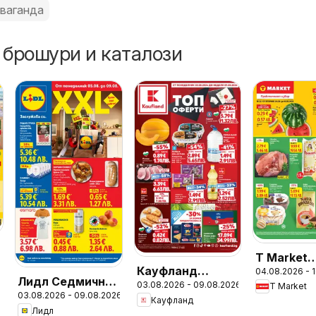
ваганда
 брошури и каталози
T Market
Кауфланд
04.08.2026 - 
Седмичн
Лидл Седмична
03.08.2026 - 09.08.2026
Седмична
T Market
брошура
03.08.2026 - 09.08.2026
брошура
Кауфланд
брошура
Лидл