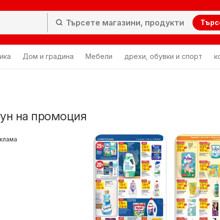
Търс
ика
Дом и градина
Мебели
дрехи, обувки и спорт
к
пун на промоция
клама