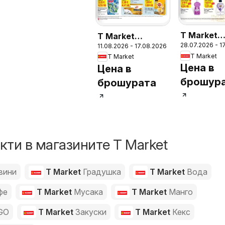
T Market
T Market
28.07.2026 - 1
11.08.2026 - 17.08.2026
брошура -
Седмична
T Market
T Market
благодар
брошура
Цена в
Цена в
брошур
брошурата
ти в магазините T Market
вини
T Market
Градушка
T Market
Вода
фе
T Market
Мусака
T Market
Манго
GO
T Market
Закуски
T Market
Кекс