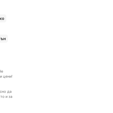
ко
бън
Не
и цени!
есно да
то и за