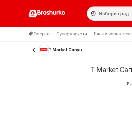
Broshurko
Оферти
Супермаркети
Бяла и черна техн
T Market Сапун
T Market Са
Ре