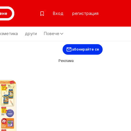
ене
Вход
регистрация
озметика
други
Повече
абонирайте се
Реклама