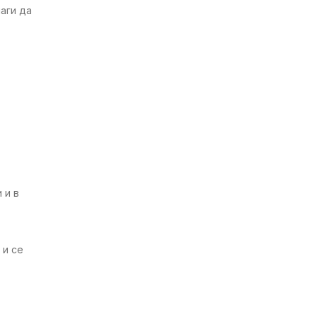
аги да
 и в
 и се