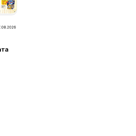
7.08.2026
 Карта
я
ата