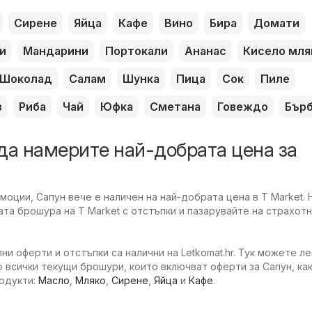
Сирене
Яйца
Кафе
Вино
Бира
Домати
и
Мандарини
Портокали
Ананас
Кисело мля
Шоколад
Салам
Шунка
Пица
Сок
Пиле
з
Риба
Чай
Юфка
Сметана
Говеждо
Бър
да намерите най-добрата цена за
оции, Сапун вече е наличен на най-добрата цена в T Market. 
та брошура на T Market с отстъпки и пазарувайте на страхотн
ни оферти и отстъпки са налични на Letkomat.hr. Тук можете л
 всички текущи брошури, които включват оферти за Сапун, как
родукти:
Масло
,
Мляко
,
Сирене
,
Яйца
и
Кафе
.