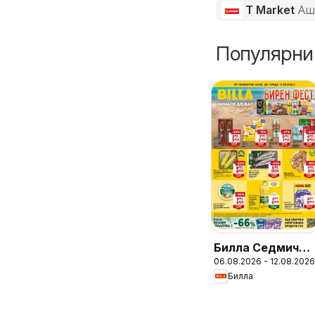
T Market
Аш
Популярни
Билла Седмична
06.08.2026 - 12.08.2026
брошура
Билла