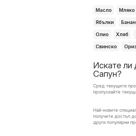
Масло
Мляко
Ябълки
Банан
Олио
Хляб
Свинско
Ори
Искате ли 
Сапун?
Сред текущите пром
пропускайте текуща
Най-новите специал
получите достъп до
други популярни п