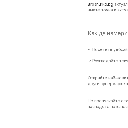
Broshurko.bg
актуал
имате точна и акту
Как да намер
✓ Посетете уебсайт
✓ Разгледайте тек
Открийте най-новит
други супермаркет
Не пропускайте отс
насладете на качес