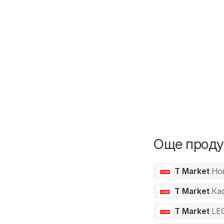
Още продук
T Market
Но
T Market
Ка
T Market
LE