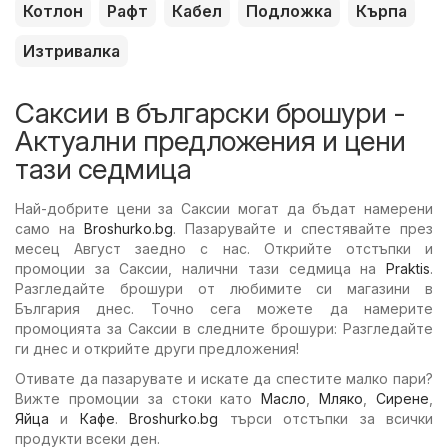
Котлон
Рафт
Кабел
Подложка
Кърпа
Изтривалка
Саксии в български брошури -
Актуални предложения и цени
тази седмица
Най-добрите цени за Саксии могат да бъдат намерени
само на
Broshurko.bg
. Пазарувайте и спестявайте през
месец Август заедно с нас. Открийте отстъпки и
промоции за Саксии, налични тази седмица на
Praktis
.
Разгледайте брошури от любимите си магазини в
България днес. Точно сега можете да намерите
промоцията за Саксии в следните брошури: Разгледайте
ги днес и открийте други предложения!
Отивате да пазарувате и искате да спестите малко пари?
Вижте промоции за стоки като
Масло
,
Мляко
,
Сирене
,
Яйца
и
Кафе
.
Broshurko.bg
търси отстъпки за всички
продукти всеки ден.