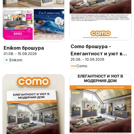
Como брошура -
Enikom брошура
Елегантност и уют в
01.08. - 15.08.2026
25.06. - 10.09.2026
Enikom
модерния дом
Como