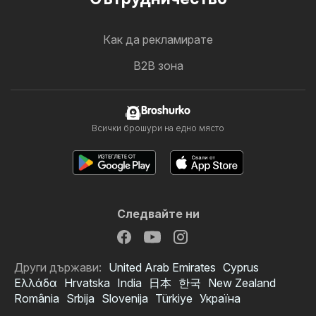
Как да рекламирате
B2B зона
Broshurko
Всички брошури на едно място
Следвайте ни
Други държави:
United Arab Emirates
Cyprus
Ελλάδα
Hrvatska
India
日本
한국
New Zealand
România
Srbija
Slovenija
Türkiye
Україна