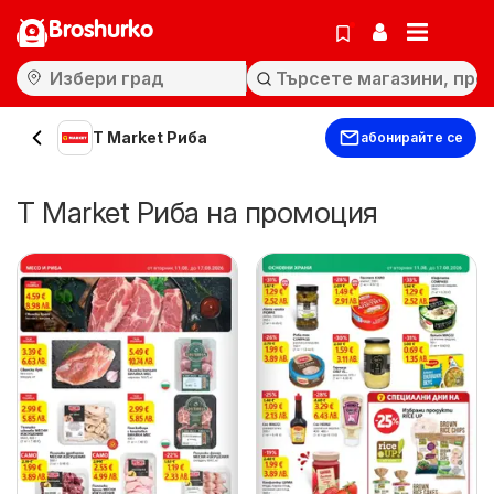
Broshurko
T Market Риба
абонирайте се
T Market Риба на промоция