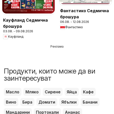
Фантастико Седмична
брошура
Кауфланд Седмична
06.08. - 12.08.2026
брошура
Фантастико
03.08. - 09.08.2026
Кауфланд
Реклама
Продукти, които може да ви
заинтересуват
Масло
Мляко
Сирене
Яйца
Кафе
Вино
Бира
Домати
Ябълки
Банани
Мандарини
Портокали
Ананас