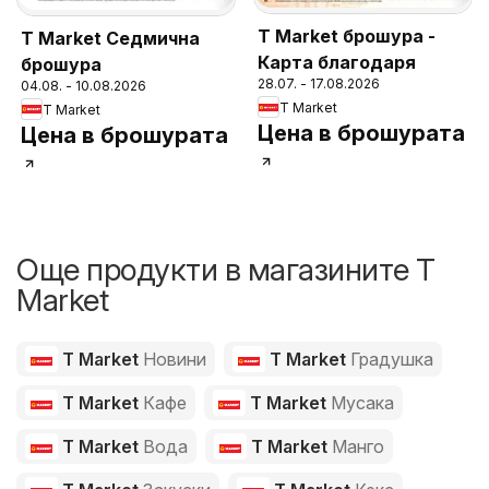
T Market брошура -
T Market Седмична
Карта благодаря
брошура
28.07. - 17.08.2026
04.08. - 10.08.2026
T Market
T Market
Цена в брошурата
Цена в брошурата
Още продукти в магазините T
Market
T Market
Новини
T Market
Градушка
T Market
Кафе
T Market
Мусака
T Market
Вода
T Market
Манго