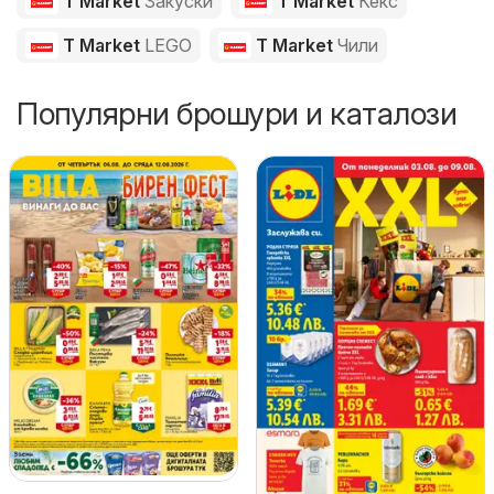
T Market
Закуски
T Market
Кекс
T Market
LEGO
T Market
Чили
Популярни брошури и каталози