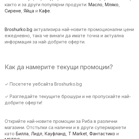
както и за други популярни продукти:
Масло
,
Мляко
,
Сирене
,
Яйца
и
Кафе
.
Broshurko.bg
актуализира най-новите промоционални цени
ежедневно, така че винаги да имате точна и актуална
информация за най-добрите оферти.
Как да намерите текущи промоции?
✓ Посетете уебсайта Broshurko.bg
✓ Разгледайте текущите брошури и не пропускайте най-
добрите оферти!
Открийте най-новите промоции за Риба в различни
магазини. Отстъпки са налични и в други супермаркети
като
Билла
,
Лидл
,
Кауфланд
,
T Market
,
Фантастико
и