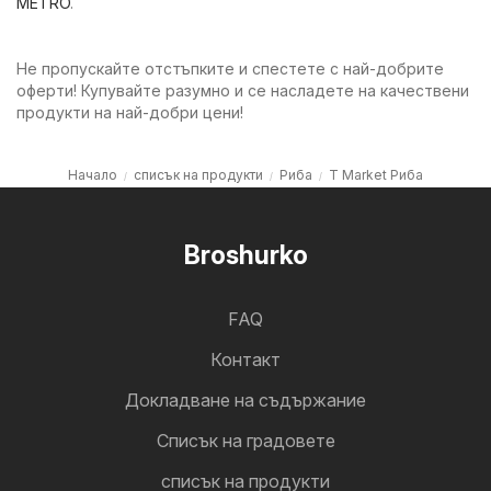
METRO
.
Не пропускайте отстъпките и спестете с най-добрите
оферти! Купувайте разумно и се насладете на качествени
продукти на най-добри цени!
Начало
списък на продукти
Риба
T Market Риба
Broshurko
FAQ
Контакт
Докладване на съдържание
Cписък на градовете
списък на продукти