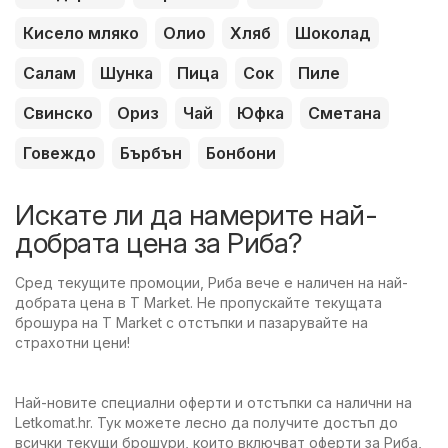
Кисело мляко
Олио
Хляб
Шоколад
Салам
Шунка
Пица
Сок
Пиле
Свинско
Ориз
Чай
Юфка
Сметана
Говеждо
Бърбън
Бонбони
Искате ли да намерите най-
добрата цена за Риба?
Сред текущите промоции, Риба вече е наличен на най-
добрата цена в T Market. Не пропускайте текущата
брошура на T Market с отстъпки и пазарувайте на
страхотни цени!
Най-новите специални оферти и отстъпки са налични на
Letkomat.hr. Тук можете лесно да получите достъп до
всички текущи брошури, които включват оферти за Риба,