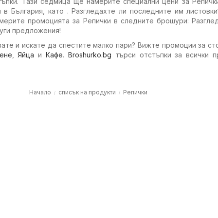
тъпки. Тази седмица ще намерите специални цени за Репичк
и в България, като . Разгледахте ли последните им листовк
мерите промоцията за Репички в следните брошури: Разглед
уги предложения!
ате и искате да спестите малко пари? Вижте промоции за ст
ене
,
Яйца
и
Кафе
.
Broshurko.bg
търси отстъпки за всички п
Начало
списък на продукти
Репички