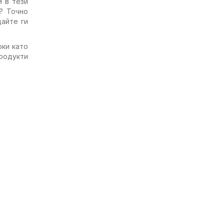
и в тези
и? Точно
айте ги
оки като
родукти