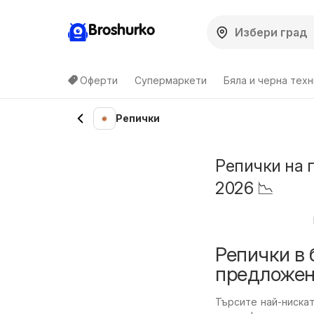
Broshurko
Оферти
Супермаркети
Бяла и черна техн
Репички
Репички на 
2026 📉
Репички в 
предложен
Търсите най-ниска