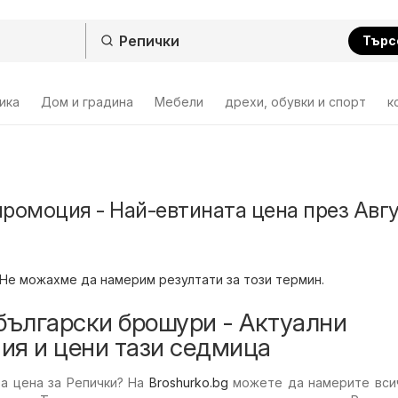
Търс
ика
Дом и градина
Мебели
дрехи, обувки и спорт
к
промоция - Най-евтината цена през Авг
Не можахме да намерим резултати за този термин.
български брошури - Актуални
ия и цени тази седмица
та цена за Репички? На
Broshurko.bg
можете да намерите всич