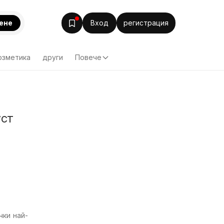
ене
Вход
регистрация
озметика
други
Повече
уст
ки най-