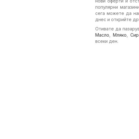
нови оферти и отс
популярни магазин
сега можете да на
днес и открийте др
Отивате да пазарув
Масло
,
Мляко
,
Сир
всеки ден.