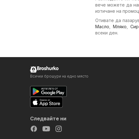
вече можете да на
изтичане на промоц
Отивате да пазарув
Масло
,
Мляко
,
Сир
всеки ден.
Broshurko
Всички брошури на едно място
Следвайте ни