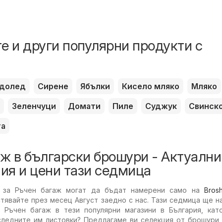
е и други популярни продукти с
долед
Сирене
Ябълки
Кисело мляко
Мляко
Зеленчуци
Домати
Пиле
Суджук
Свинск
та
ж в български брошури - Актуални
ия и цени тази седмица
 за Ръчен багаж могат да бъдат намерени само на
Bros
стявайте през месец Август заедно с нас. Тази седмица ще 
а Ръчен багаж в тези популярни магазини в България, ка
следните им листовки? Предлагаме ви селекция от брошури,