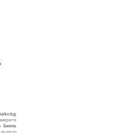
о
hurko.bg
.
намерите
то
Билла
.
 където