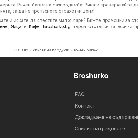
мерите Ръчен багаж на разпродажба: Винаги проверявайте д
ията, за да не пропуснете страхотни цени!
ате и искате да спестите малко пари? Вижте промоции за ст
ене
,
Яйца
и
Кафе
.
Broshurko.bg
търси отстъпки за всички п
Начало
списък на продукти
Ръчен багаж
Broshurko
FAQ
Контакт
Докладване на съдържан
Cписък на градовете