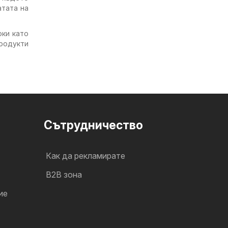
атата на
оки като
родукти
Cътрудничество
Как да рекламирате
B2B зона
ие