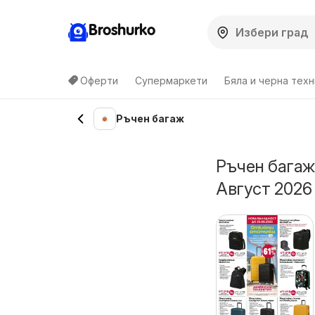
Broshurko
Оферти
Супермаркети
Бяла и черна техн
Ръчен багаж
Ръчен багаж
Август 2026