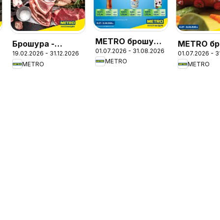
METRO брошура
Брошура -
METRO бр
01.07.2026 - 31.08.2026
- Цени на ниво
19.02.2026 - 31.12.2026
01.07.2026 - 
Месото
- ХоРеКа
METRO
METRO
METRO
Хранител
стоки