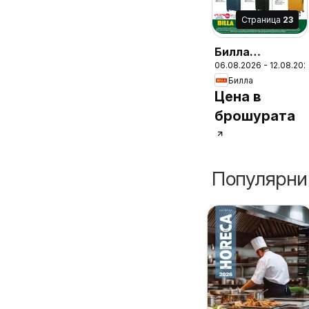
Cтраница
23
Билла
06.08.2026 - 12.08.20
Седмична
Билла
брошура
Цена в
брошурата
Популярни