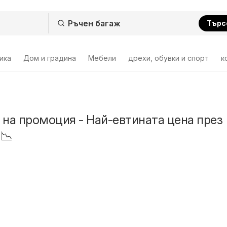
Търс
ика
Дом и градина
Мебели
дрехи, обувки и спорт
к
 на промоция - Най-евтината цена през
 📉