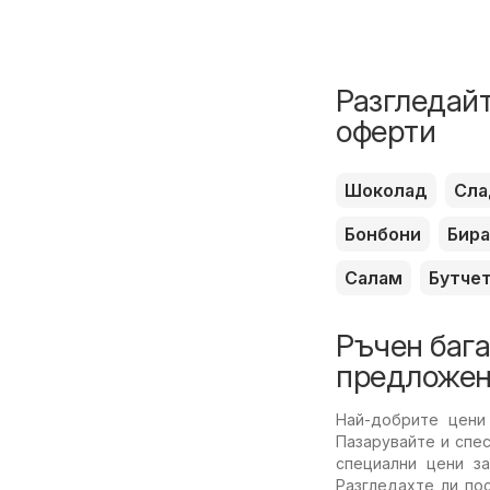
Разгледайт
оферти
Шоколад
Сла
Бонбони
Бира
Салам
Бутче
Ръчен бага
предложен
Най-добрите цени
Пазарувайте и спе
специални цени з
Разгледахте ли по