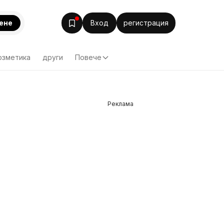
ене
Вход
регистрация
озметика
други
Повече
Реклама