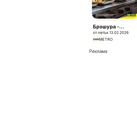
Брошура -
от петък 13.02.2026
HoReCa решения
METRO
2026
Реклама