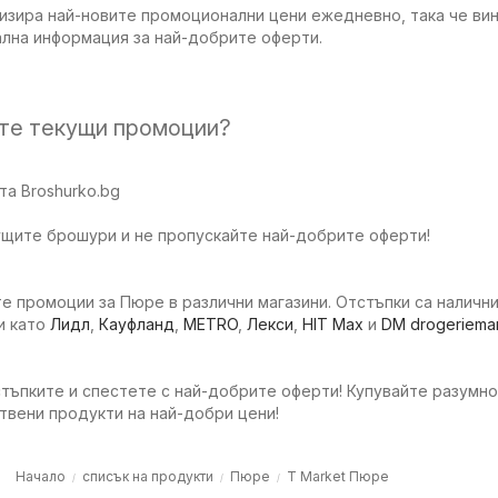
изира най-новите промоционални цени ежедневно, така че вин
ална информация за най-добрите оферти.
ите текущи промоции?
а Broshurko.bg
ущите брошури и не пропускайте най-добрите оферти!
е промоции за Пюре в различни магазини. Отстъпки са налични
и като
Лидл
,
Кауфланд
,
METRO
,
Лекси
,
HIT Max
и
DM drogeriemar
тъпките и спестете с най-добрите оферти! Купувайте разумно
твени продукти на най-добри цени!
Начало
списък на продукти
Пюре
T Market Пюре