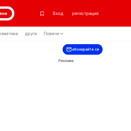
ене
Вход
регистрация
озметика
други
Повече
абонирайте се
Реклама