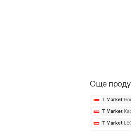
Още продук
T Market
Но
T Market
Ка
T Market
LE