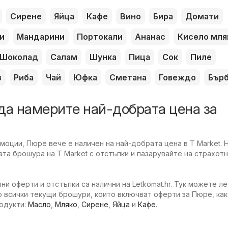
Сирене
Яйца
Кафе
Вино
Бира
Домати
и
Мандарини
Портокали
Ананас
Кисело мля
Шоколад
Салам
Шунка
Пица
Сок
Пиле
з
Риба
Чай
Юфка
Сметана
Говеждо
Бър
да намерите най-добрата цена за
оции, Пюре вече е наличен на най-добрата цена в T Market. 
та брошура на T Market с отстъпки и пазарувайте на страхотн
ни оферти и отстъпки са налични на Letkomat.hr. Тук можете л
 всички текущи брошури, които включват оферти за Пюре, как
родукти:
Масло
,
Мляко
,
Сирене
,
Яйца
и
Кафе
.