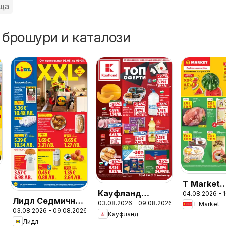
ща
 брошури и каталози
T Market
Кауфланд
04.08.2026 - 
Седмичн
Лидл Седмична
03.08.2026 - 09.08.2026
Седмична
T Market
брошура
03.08.2026 - 09.08.2026
брошура
Кауфланд
брошура
Лидл