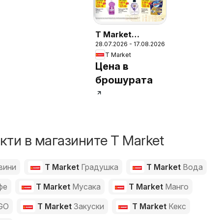
T Market
28.07.2026 - 17.08.2026
брошура - Карта
T Market
благодаря
Цена в
брошурата
ти в магазините T Market
вини
T Market
Градушка
T Market
Вода
фе
T Market
Мусака
T Market
Манго
GO
T Market
Закуски
T Market
Кекс