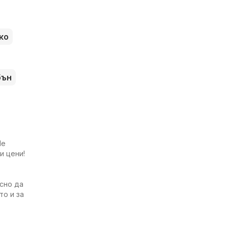
ко
бън
Не
и цени!
есно да
то и за