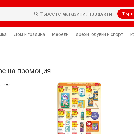
Търс
ика
Дом и градина
Мебели
дрехи, обувки и спорт
к
ре на промоция
клама