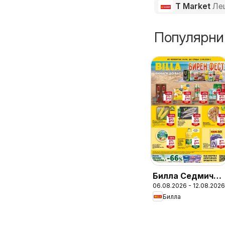
T Market
Ле
Популярни
Билла Седмична
06.08.2026 - 12.08.2026
брошура
Билла