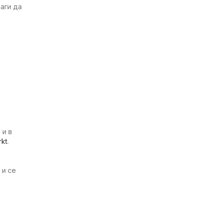
аги да
 и в
kt
.
 и се