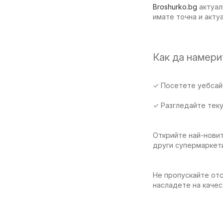
Broshurko.bg
актуал
имате точна и акту
Как да намер
✓ Посетете уебсайт
✓ Разгледайте тек
Открийте най-новит
други супермаркет
Не пропускайте отс
насладете на качес