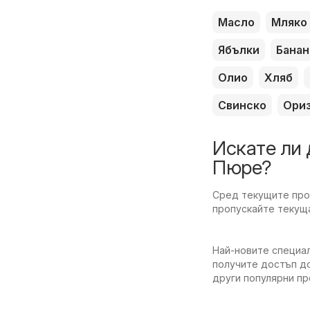
Масло
Мляко
Ябълки
Банан
Олио
Хляб
Свинско
Ори
Искате ли 
Пюре?
Сред текущите пром
пропускайте текуща
Най-новите специал
получите достъп до
други популярни п