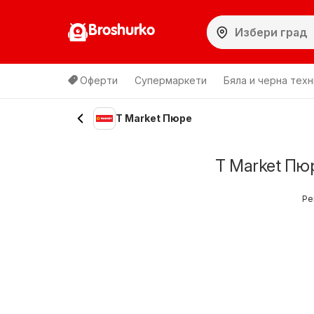
Broshurko
Оферти
Супермаркети
Бяла и черна техн
T Market Пюре
T Market Пю
Ре