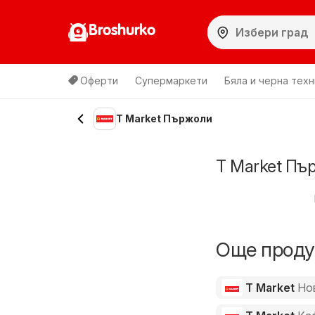
Broshurko
Оферти
Супермаркети
Бяла и черна техн
T Market Пържоли
T Market Пъ
Още продук
T Market
Но