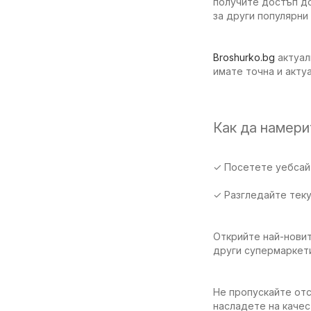
получите достъп до
за други популярни
Broshurko.bg
актуал
имате точна и акту
Как да намер
✓ Посетете уебсайт
✓ Разгледайте тек
Открийте най-новит
други супермаркети
Не пропускайте отс
насладете на качес