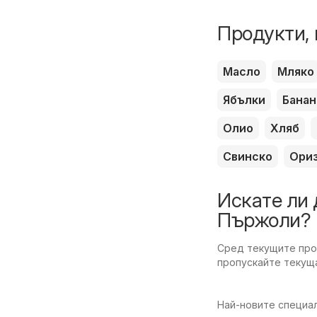
Продукти, 
Масло
Мляко
Ябълки
Банан
Олио
Хляб
Свинско
Ори
Искате ли 
Пържоли?
Сред текущите пром
пропускайте текуща
Най-новите специал