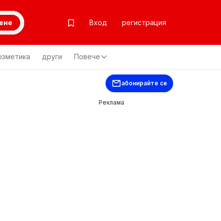
ене
Вход
регистрация
озметика
други
Повече
абонирайте се
Реклама