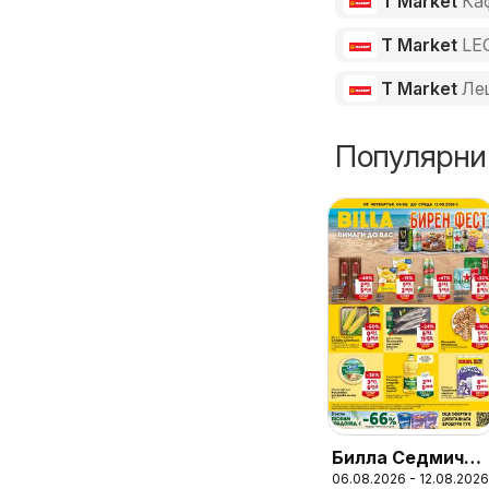
T Market
Ка
T Market
LE
T Market
Ле
Популярни
Билла Седмична
06.08.2026 - 12.08.2026
брошура