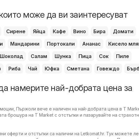
които може да ви заинтересуват
Сирене
Яйца
Кафе
Вино
Бира
Домати
и
Мандарини
Портокали
Ананас
Кисело мля
Шоколад
Салам
Шунка
Пица
Сок
Пиле
з
Риба
Чай
Юфка
Сметана
Говеждо
Бър
да намерите най-добрата цена за
оции, Пържоли вече е наличен на най-добрата цена в T Marke
та брошура на T Market с отстъпки и пазарувайте на страхотн
ни оферти и отстъпки са налични на Letkomat.hr. Тук можете л