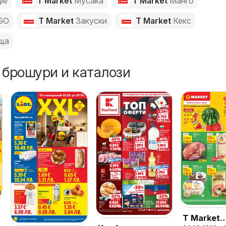
фе
T Market
Мусака
T Market
Манго
GO
T Market
Закуски
T Market
Кекс
ща
 брошури и каталози
T Market