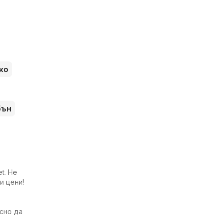
ко
бън
t. Не
и цени!
есно да