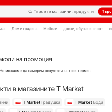
Търс
ика
Дом и градина
Мебели
дрехи, обувки и спорт
к
ржоли на промоция
Не можахме да намерим резултати за този термин.
ти в магазините T Market
вини
T Market
Градушка
T Market
Вода