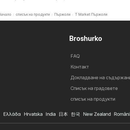
Начало
списък на продукти
Пържоли
T Market Пържоли
Broshurko
FAQ
Контакт
Докладване на съдържан
Cписък на градовете
списък на продукти
s
Ελλάδα
Hrvatska
India
日本
한국
New Zealand
Români