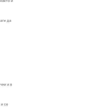
както и
аги да
чни и в
 и се