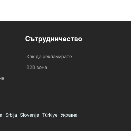
Cътрудничество
Как да рекламирате
B2B зона
ие
a
Srbija
Slovenija
Türkiye
Україна