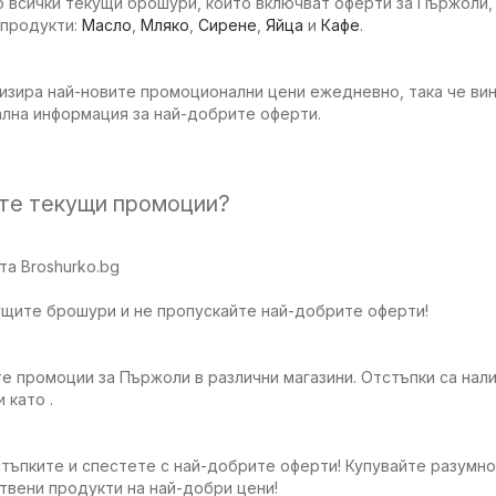
 всички текущи брошури, които включват оферти за Пържоли, 
 продукти:
Масло
,
Мляко
,
Сирене
,
Яйца
и
Кафе
.
изира най-новите промоционални цени ежедневно, така че вин
ална информация за най-добрите оферти.
ите текущи промоции?
а Broshurko.bg
ущите брошури и не пропускайте най-добрите оферти!
е промоции за Пържоли в различни магазини. Отстъпки са нали
 като .
тъпките и спестете с най-добрите оферти! Купувайте разумно
твени продукти на най-добри цени!