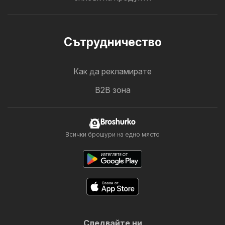
Cътрудничество
Как да рекламирате
B2B зона
Broshurko
Всички брошури на едно място
Следвайте ни