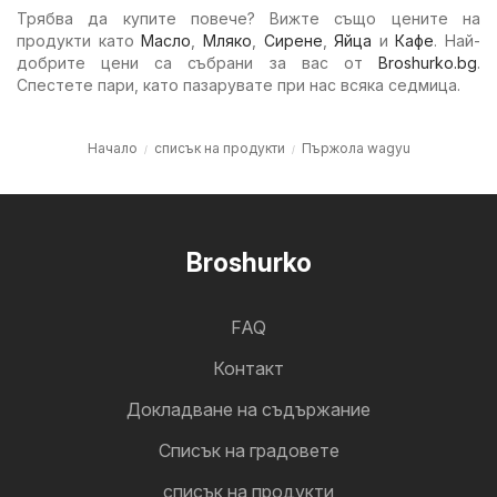
Трябва да купите повече? Вижте също цените на
продукти като
Масло
,
Мляко
,
Сирене
,
Яйца
и
Кафе
. Най-
добрите цени са събрани за вас от
Broshurko.bg
.
Спестете пари, като пазарувате при нас всяка седмица.
Начало
списък на продукти
Пържола wagyu
Broshurko
FAQ
Контакт
Докладване на съдържание
Cписък на градовете
списък на продукти