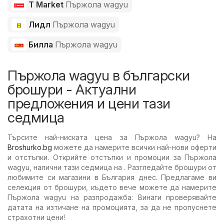
T Market
Пържола wagyu
Лидл
Пържола wagyu
Билла
Пържола wagyu
Пържола wagyu в български
брошури - Актуални
предложения и цени тази
седмица
Търсите най-ниската цена за Пържола wagyu? На
Broshurko.bg
можете да намерите всички най-нови оферти
и отстъпки. Открийте отстъпки и промоции за Пържола
wagyu, налични тази седмица на . Разгледайте брошури от
любимите си магазини в България днес. Предлагаме ви
селекция от брошури, където вече можете да намерите
Пържола wagyu на разпродажба: Винаги проверявайте
датата на изтичане на промоцията, за да не пропуснете
страхотни цени!