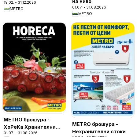
на ниво
19.02. - 31.12.2026
01.07. - 31.08.2026
METRO
METRO
METRO брошура -
METRO брошура -
ХоРеКа Хранителни
Нехранителни стоки
01.07. - 31.08.2026
стоки