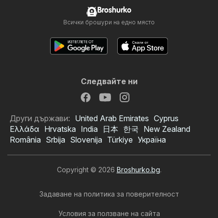
Broshurko
Всички брошури на едно място
Следвайте ни
Други държави:
United Arab Emirates
Cyprus
Ελλάδα
Hrvatska
India
日本
한국
New Zealand
România
Srbija
Slovenija
Türkiye
Україна
Copyright © 2026
Broshurko.bg
.
Задаване на политика за поверителност
Условия за ползване на сайта