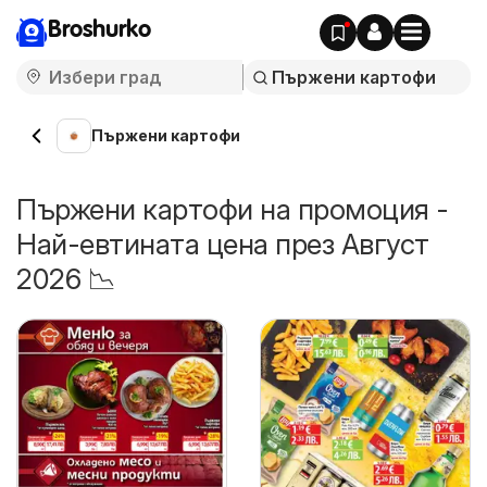
Broshurko
Пържени картофи
Пържени картофи на промоция -
Най-евтината цена през Август
2026 📉