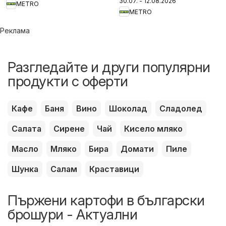
30.07. - 12.08.2026
METRO
METRO
Реклама
Разгледайте и други популярни
продукти с оферти
Кафе
Баня
Вино
Шоколад
Сладолед
Салата
Сирене
Чай
Кисело мляко
Масло
Мляко
Бира
Домати
Пиле
Шунка
Салам
Краставици
Пържени картофи в български
брошури - Актуални