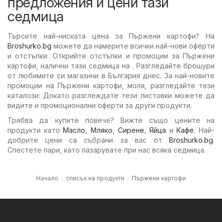
предложения и цени тази
седмица
Търсите най-ниската цена за Пържени картофи? На
Broshurko.bg
можете да намерите всички най-нови оферти
и отстъпки. Открийте отстъпки и промоции за Пържени
картофи, налични тази седмица на . Разгледайте брошури
от любимите си магазини в България днес. За най-новите
промоции на Пържени картофи, моля, разгледайте тези
каталози: Докато разглеждате тези листовки можете да
видите и промоционални оферти за други продукти.
Трябва да купите повече? Вижте също цените на
продукти като
Масло
,
Мляко
,
Сирене
,
Яйца
и
Кафе
. Най-
добрите цени са събрани за вас от
Broshurko.bg
.
Спестете пари, като пазарувате при нас всяка седмица.
Начало
списък на продукти
Пържени картофи