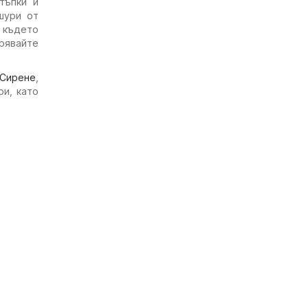
тъпки и
шури от
 където
рявайте
Сирене
,
ри, като