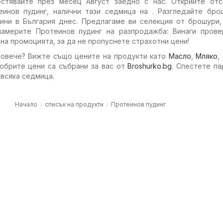
естявайте през месец Август заедно с нас. Открийте отс
инов пудинг, налични тази седмица на . Разгледайте бро
ини в България днес. Предлагаме ви селекция от брошури,
америте Протеинов пудинг на разпродажба: Винаги прове
 на промоцията, за да не пропуснете страхотни цени!
повече? Вижте също цените на продукти като
Масло
,
Мляко
,
добрите цени са събрани за вас от
Broshurko.bg
. Спестете па
 всяка седмица.
Начало
списък на продукти
Протеинов пудинг