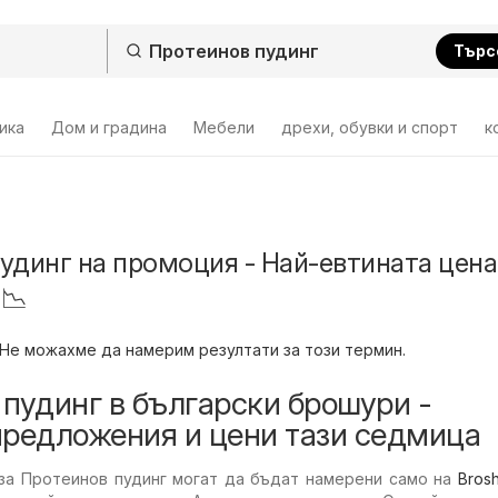
Търс
ика
Дом и градина
Мебели
дрехи, обувки и спорт
к
удинг на промоция - Най-евтината цена
 📉
Не можахме да намерим резултати за този термин.
пудинг в български брошури -
предложения и цени тази седмица
за Протеинов пудинг могат да бъдат намерени само на
Bros