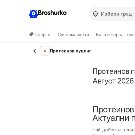
Broshurko
Оферти
Супермаркети
Бяла и черна техн
Протеинов пудинг
Протеинов п
Август 2026
Протеинов 
Актуални 
Най-добрите цени 