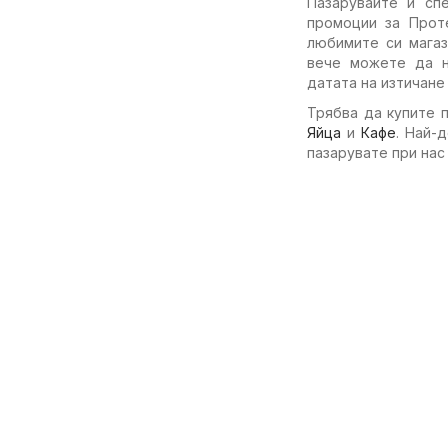
Пазарувайте и сп
промоции за Проте
любимите си магаз
вече можете да н
датата на изтичане
Трябва да купите 
Яйца
и
Кафе
. Най-
пазарувате при нас