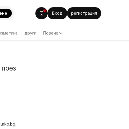
ене
Вход
регистрация
озметика
други
Повече
 през
hurko.bg
.