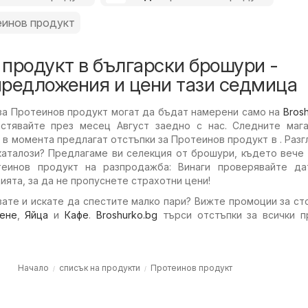
инов продукт
продукт в български брошури -
предложения и цени тази седмица
за Протеинов продукт могат да бъдат намерени само на
Bros
стявайте през месец Август заедно с нас. Следните мага
в момента предлагат отстъпки за Протеинов продукт в . Раз
каталози? Предлагаме ви селекция от брошури, където вече
еинов продукт на разпродажба: Винаги проверявайте да
ията, за да не пропуснете страхотни цени!
ате и искате да спестите малко пари? Вижте промоции за ст
ене
,
Яйца
и
Кафе
.
Broshurko.bg
търси отстъпки за всички п
Начало
списък на продукти
Протеинов продукт