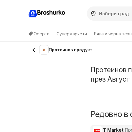
Broshurko
Оферти
Супермаркети
Бяла и черна техн
Протеинов продукт
Протеинов п
през Август 
Редовно в 
T Market
Пр