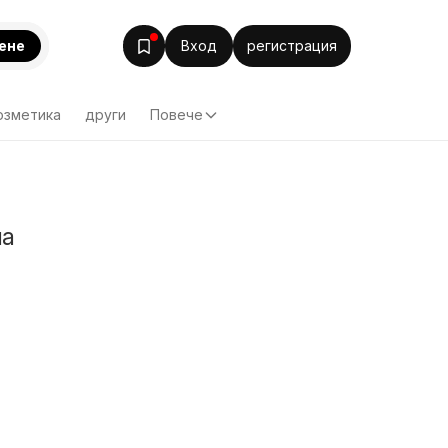
ене
Вход
регистрация
озметика
други
Повече
на