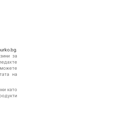
hurko.bg
.
зини за
гледахте
 можете
тата на
оки като
родукти