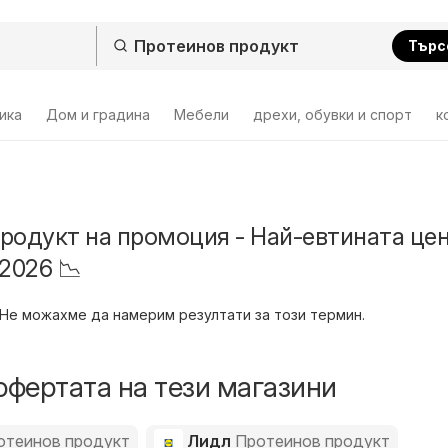
Търс
ика
Дом и градина
Мебели
дрехи, обувки и спорт
к
родукт на промоция - Най-евтината це
2026 📉
Не можахме да намерим резултати за този термин.
офертата на тези магазини
отеинов продукт
Лидл
Протеинов продукт