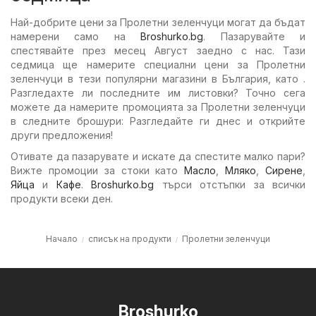
Най-добрите цени за Пролетни зеленчуци могат да бъдат
намерени само на
Broshurko.bg
. Пазарувайте и
спестявайте през месец Август заедно с нас. Тази
седмица ще намерите специални цени за Пролетни
зеленчуци в тези популярни магазини в България, като .
Разгледахте ли последните им листовки? Точно сега
можете да намерите промоцията за Пролетни зеленчуци
в следните брошури: Разгледайте ги днес и открийте
други предложения!
Отивате да пазарувате и искате да спестите малко пари?
Вижте промоции за стоки като
Масло
,
Мляко
,
Сирене
,
Яйца
и
Кафе
.
Broshurko.bg
търси отстъпки за всички
продукти всеки ден.
Начало
списък на продукти
Пролетни зеленчуци
Broshurko