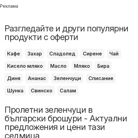
Реклама
Разгледайте и други популярни
продукти с оферти
Кафе
Захар
Сладолед
Сирене
Чай
Кисело мляко
Масло
Мляко
Бира
Диня
Ананас
Зеленчуци
Списание
Шунка
Свинско
Салам
Пролетни зеленчуци в
български брошури - Актуални
предложения и цени тази
седмица