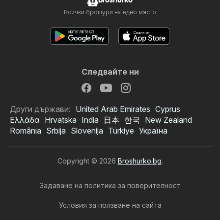
Broshurko
Всички брошури на едно място
Следвайте ни
Други държави:
United Arab Emirates
Cyprus
Ελλάδα
Hrvatska
India
日本
한국
New Zealand
România
Srbija
Slovenija
Türkiye
Україна
Copyright © 2026
Broshurko.bg
.
Задаване на политика за поверителност
Условия за ползване на сайта