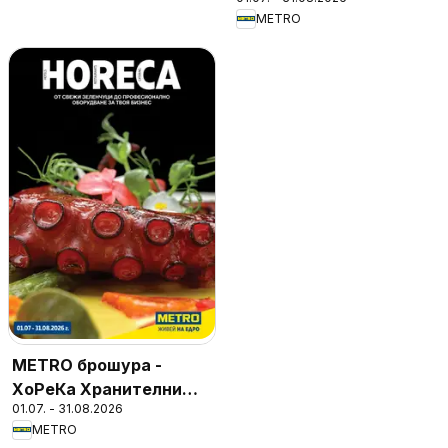
METRO
METRO брошура -
ХоРеКа Хранителни
01.07. - 31.08.2026
стоки
METRO