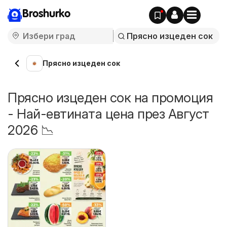
Broshurko
Прясно изцеден сок
Прясно изцеден сок на промоция
- Най-евтината цена през Август
2026 📉