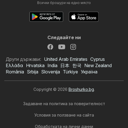
Всички брошури на едно място
Следвайте ни
Други държави:
United Arab Emirates
Cyprus
Ελλάδα
Hrvatska
India
日本
한국
New Zealand
România
Srbija
Slovenija
Türkiye
Україна
Copyright © 2026
Broshurko.bg
.
Задаване на политика за поверителност
Условия за ползване на сайта
Обработката на лични данни