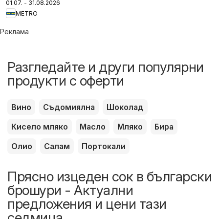
01.07. - 31.08.2026
стоки
METRO
Реклама
Разгледайте и други популярни
продукти с оферти
Вино
Съдомиялна
Шоколад
Кисело мляко
Масло
Мляко
Бира
Олио
Салам
Портокали
Прясно изцеден сок в български
брошури - Актуални
предложения и цени тази
седмица