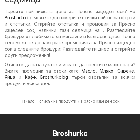
Търсите най-ниската цена за Прясно изцеден сок? На
Broshurko.bg
можете да намерите всички най-нови оферти
и отстъпки. Открийте отстъпки и промоции за Прясно
изцеден сок, налични тази седмица на . Разгледайте
брошури от любимите си магазини в България днес. Точно
сега можете да намерите промоцията за Прясно изцеден
сок в следните брошури: Разгледайте ги днес и открийте
други предложения!
Отивате да пазарувате и искате да спестите малко пари?
Вижте промоции за стоки като
Масло
,
Мляко
,
Сирене
,
Яйца
и
Кафе
.
Broshurko.bg
търси отстъпки за всички
продукти всеки ден.
Начало
списък на продукти
Прясно изцеден сок
Broshurko