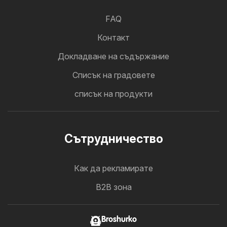
FAQ
Контакт
Докладване на съдържание
Cписък на градовете
списък на продукти
Cътрудничество
Как да рекламирате
B2B зона
Broshurko