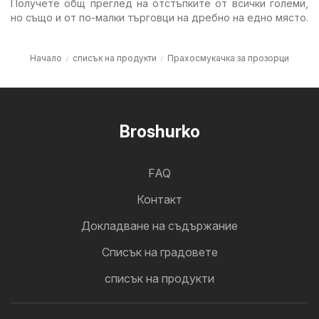
Получете общ преглед на отстъпките от всички големи,
но също и от по-малки търговци на дребно на едно място.
Начало
списък на продукти
Прахосмукачка за прозорци
Broshurko
FAQ
Контакт
Докладване на съдържание
Cписък на градовете
списък на продукти