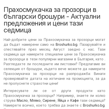
Прахосмукачка за прозорци в
български брошури - Актуални
предложения и цени тази
седмица
Най-добрите цени за Прахосмукачка за прозорци могат
да бъдат намерени само на
Broshurko.bg
. Пазарувайте и
спестявайте през месец Август заедно с нас. Тази
седмица ще намерите специални цени за Прахосмукачка
за прозорци в тези популярни магазини в България, като .
Разгледахте ли последните им листовки? Предлагаме ви
селекция от брошури, където вече можете да намерите
Прахосмукачка за прозорци на разпродажба: Винаги
проверявайте датата на изтичане на промоцията, за да
не пропуснете страхотни цени!
Интересувате ли се от други продукти като
Прахосмукачка за прозорци? Например, знаете ли колко
струва
Масло
,
Мляко
,
Сирене
,
Яйца
и
Кафе
тази седмица?
Намерете всичко, което трябва да знаете с
Broshurko.bg
.