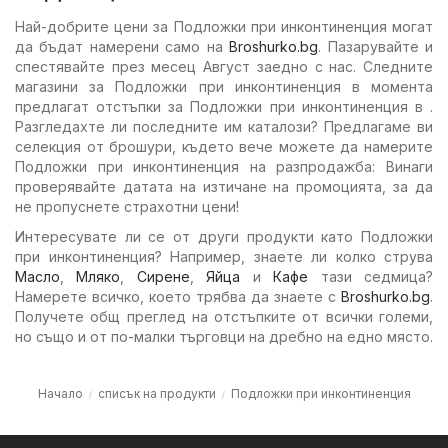
Най-добрите цени за Подложки при инконтиненция могат
да бъдат намерени само на
Broshurko.bg
. Пазарувайте и
спестявайте през месец Август заедно с нас. Следните
магазини за Подложки при инконтиненция в момента
предлагат отстъпки за Подложки при инконтиненция в .
Разгледахте ли последните им каталози? Предлагаме ви
селекция от брошури, където вече можете да намерите
Подложки при инконтиненция на разпродажба: Винаги
проверявайте датата на изтичане на промоцията, за да
не пропуснете страхотни цени!
Интересувате ли се от други продукти като Подложки
при инконтиненция? Например, знаете ли колко струва
Масло
,
Мляко
,
Сирене
,
Яйца
и
Кафе
тази седмица?
Намерете всичко, което трябва да знаете с
Broshurko.bg
.
Получете общ преглед на отстъпките от всички големи,
но също и от по-малки търговци на дребно на едно място.
Начало
списък на продукти
Подложки при инконтиненция