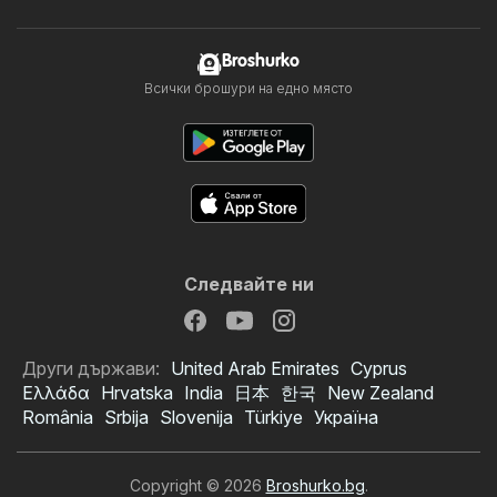
Broshurko
Всички брошури на едно място
Следвайте ни
Други държави:
United Arab Emirates
Cyprus
Ελλάδα
Hrvatska
India
日本
한국
New Zealand
România
Srbija
Slovenija
Türkiye
Україна
Copyright © 2026
Broshurko.bg
.