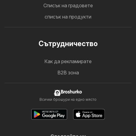
Cписък на градовете
списък на продукти
Cътрудничество
Как да рекламирате
B2B зона
Broshurko
Всички брошури на едно място