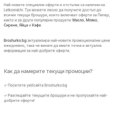
Най-новите специални оферти и отстъпки са налични на
Letkomat.hr. Тук можете лесно да получите достъп до
всички текущи брошури, които включват оферти за Пипер,
както и за други популярни продукти:
Масло
,
Мляко
,
Сирене
,
Яйца
и
Кафе
.
Broshurko.bg
актуализира най-новите промоционални цени
ежедневно, така че винаги да имате точна и актуална
информация за най-добрите оферти.
Как да намерите текущи промоции?
✓ Посетете уебсайта Broshurko.bg
✓ Разгледайте текущите брошури и не пропускайте най-
добрите оферти!