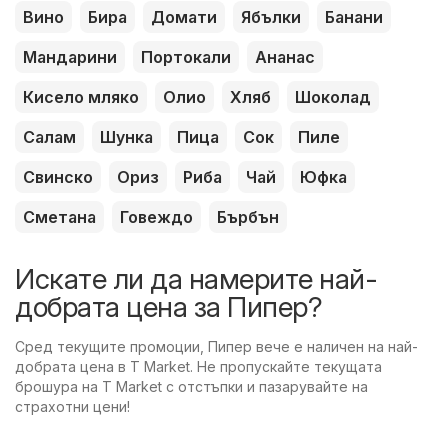
Вино
Бира
Домати
Ябълки
Банани
Мандарини
Портокали
Ананас
Кисело мляко
Олио
Хляб
Шоколад
Салам
Шунка
Пица
Сок
Пиле
Свинско
Ориз
Риба
Чай
Юфка
Сметана
Говеждо
Бърбън
Искате ли да намерите най-
добрата цена за Пипер?
Сред текущите промоции, Пипер вече е наличен на най-
добрата цена в T Market. Не пропускайте текущата
брошура на T Market с отстъпки и пазарувайте на
страхотни цени!