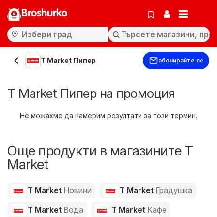
Broshurko
T Market Пипер
абонирайте се
T Market Пипер на промоция
Не можахме да намерим резултати за този термин.
Още продукти в магазините T
Market
T Market
Новини
T Market
Градушка
T Market
Вода
T Market
Кафе