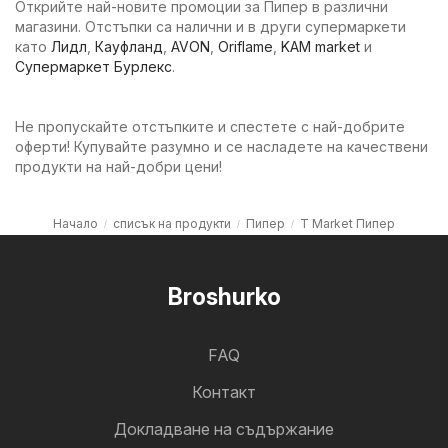
Открийте най-новите промоции за Пипер в различни
магазини. Отстъпки са налични и в други супермаркети
като
Лидл
,
Кауфланд
,
AVON
,
Oriflame
,
KAM market
и
Супермаркет Бурлекс
.
Не пропускайте отстъпките и спестете с най-добрите
оферти! Купувайте разумно и се насладете на качествени
продукти на най-добри цени!
Начало
списък на продукти
Пипер
T Market Пипер
Broshurko
FAQ
Контакт
Докладване на съдържание