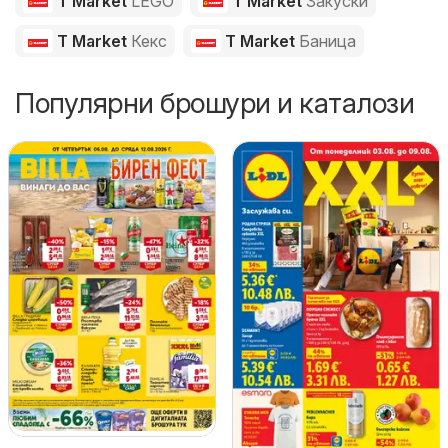
T Market
LEGO
T Market
Закуски
T Market
Кекс
T Market
Баница
Популярни брошури и каталози