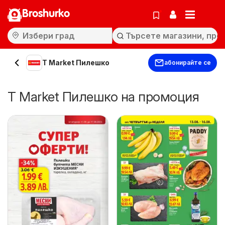
Broshurko
T Market Пилешко
абонирайте се
T Market Пилешко на промоция