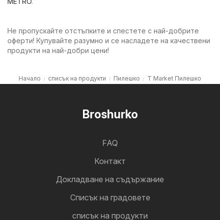
METRO
.
Не пропускайте отстъпките и спестете с най-добрите
оферти! Купувайте разумно и се насладете на качествени
продукти на най-добри цени!
Начало
списък на продукти
Пилешко
T Market Пилешко
Broshurko
FAQ
Контакт
Докладване на съдържание
Cписък на градовете
списък на продукти