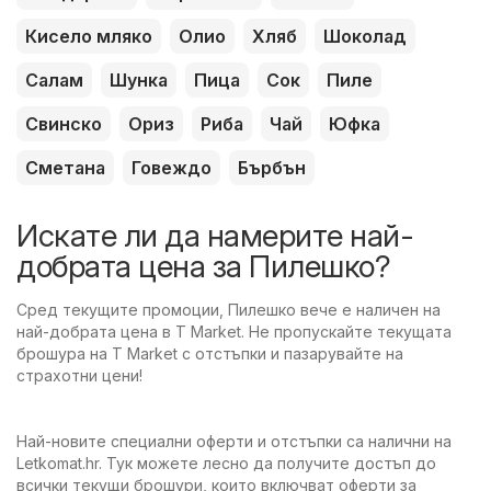
Кисело мляко
Олио
Хляб
Шоколад
Салам
Шунка
Пица
Сок
Пиле
Свинско
Ориз
Риба
Чай
Юфка
Сметана
Говеждо
Бърбън
Искате ли да намерите най-
добрата цена за Пилешко?
Сред текущите промоции, Пилешко вече е наличен на
най-добрата цена в T Market. Не пропускайте текущата
брошура на T Market с отстъпки и пазарувайте на
страхотни цени!
Най-новите специални оферти и отстъпки са налични на
Letkomat.hr. Тук можете лесно да получите достъп до
всички текущи брошури, които включват оферти за