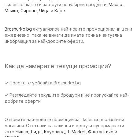
Пилешко, както и за други популярни продукти:
Масло
,
Мляко
,
Сирене
,
Яйца
и
Кафе
.
Broshurko.bg
актуализира най-новите промоционални цени
ежедневно, така че винаги да имате точна и актуална
информация за най-добрите оферти.
Как да намерите текущи промоции?
✓ Посетете уебсайта Broshurko.bg
✓ Разгледайте текущите брошури и не пропускайте най-
добрите оферти!
Открийте най-новите промоции за Пилешко в различни
магазини. Отстъпки са налични и в други супермаркети
като
Билла
,
Лидл
,
Кауфланд
,
T Market
,
Фантастико
и