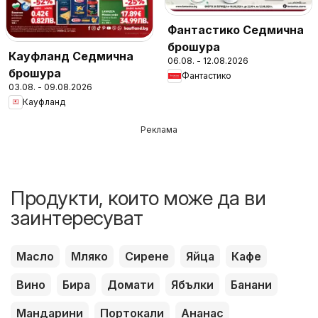
Фантастико Седмична
брошура
Кауфланд Седмична
06.08. - 12.08.2026
брошура
Фантастико
03.08. - 09.08.2026
Кауфланд
Реклама
Продукти, които може да ви
заинтересуват
Масло
Мляко
Сирене
Яйца
Кафе
Вино
Бира
Домати
Ябълки
Банани
Мандарини
Портокали
Ананас