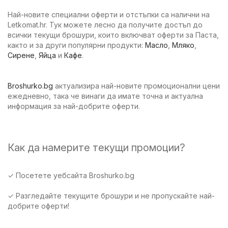
Най-новите специални оферти и отстъпки са налични на
Letkomat.hr. Тук можете лесно да получите достъп до
всички текущи брошури, които включват оферти за Паста,
както и за други популярни продукти:
Масло
,
Мляко
,
Сирене
,
Яйца
и
Кафе
.
Broshurko.bg
актуализира най-новите промоционални цени
ежедневно, така че винаги да имате точна и актуална
информация за най-добрите оферти.
Как да намерите текущи промоции?
✓ Посетете уебсайта Broshurko.bg
✓ Разгледайте текущите брошури и не пропускайте най-
добрите оферти!