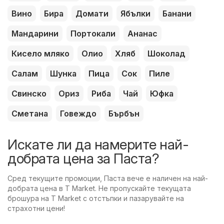
Вино
Бира
Домати
Ябълки
Банани
Мандарини
Портокали
Ананас
Кисело мляко
Олио
Хляб
Шоколад
Салам
Шунка
Пица
Сок
Пиле
Свинско
Ориз
Риба
Чай
Юфка
Сметана
Говеждо
Бърбън
Искате ли да намерите най-
добрата цена за Паста?
Сред текущите промоции, Паста вече е наличен на най-
добрата цена в T Market. Не пропускайте текущата
брошура на T Market с отстъпки и пазарувайте на
страхотни цени!