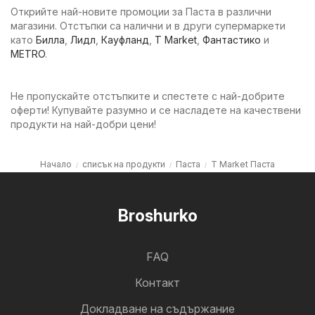
Открийте най-новите промоции за Паста в различни
магазини. Отстъпки са налични и в други супермаркети
като
Билла
,
Лидл
,
Кауфланд
,
T Market
,
Фантастико
и
METRO
.
Не пропускайте отстъпките и спестете с най-добрите
оферти! Купувайте разумно и се насладете на качествени
продукти на най-добри цени!
Начало
списък на продукти
Паста
T Market Паста
Broshurko
FAQ
Контакт
Докладване на съдържание