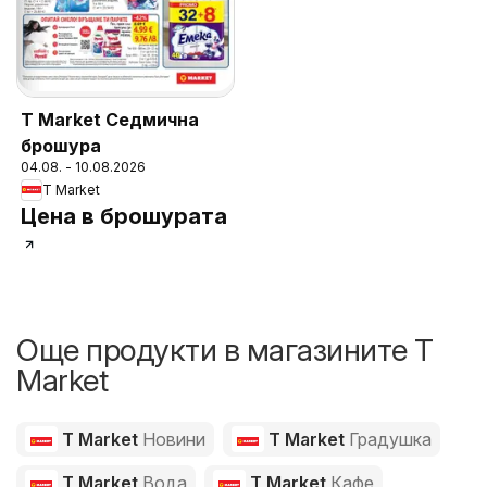
T Market Седмична
брошура
04.08. - 10.08.2026
T Market
Цена в брошурата
Още продукти в магазините T
Market
T Market
Новини
T Market
Градушка
T Market
Вода
T Market
Кафе