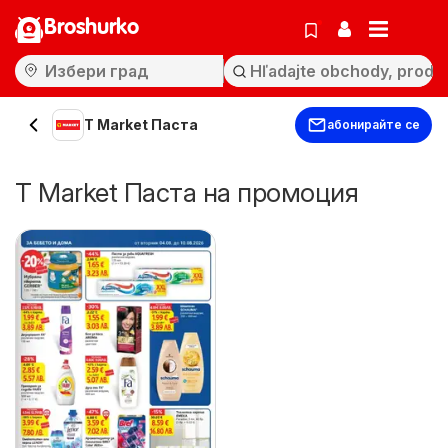
Broshurko
T Market Паста
абонирайте се
T Market Паста на промоция