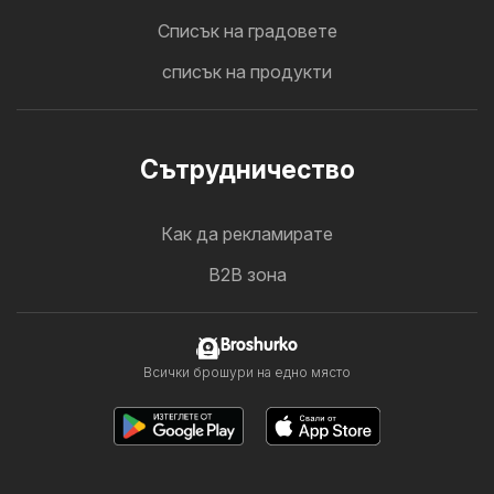
Cписък на градовете
списък на продукти
Cътрудничество
Как да рекламирате
B2B зона
Broshurko
Всички брошури на едно място