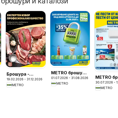
 брошури и каталози
METRO брошура
Брошура -
METRO бр
01.07.2026 - 31.08.2026
- Цени на ниво
19.02.2026 - 31.12.2026
Месото
30.07.2026 - 
- Нехрани
METRO
METRO
METRO
стоки