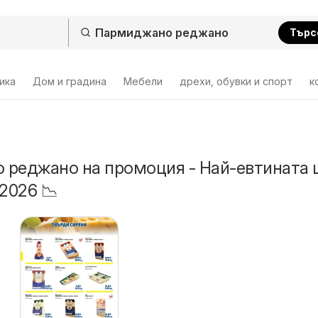
Търс
ика
Дом и градина
Мебели
дрехи, обувки и спорт
к
реджано на промоция - Най-евтината 
2026 📉