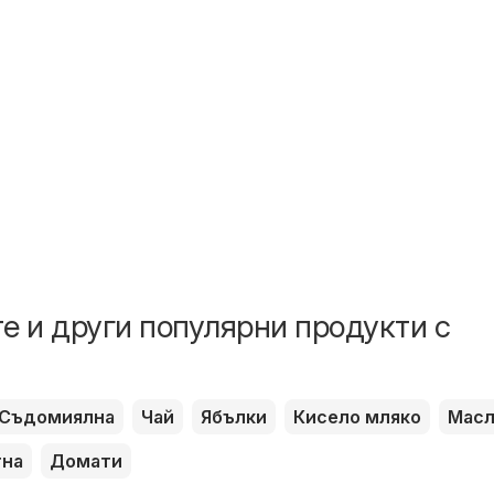
е и други популярни продукти с
Съдомиялна
Чай
Ябълки
Кисело мляко
Мас
тна
Домати