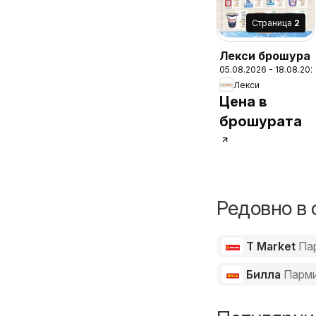
Cтраница
2
Лекси брошура
05.08.2026 - 18.08.20
Лекси
Цена в
брошурата
Редовно в 
T Market
Па
Билла
Парм