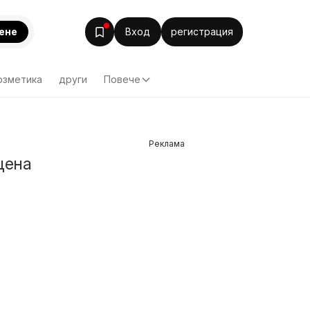
ене
Вход
регистрация
озметика
други
Повече
Реклама
цена