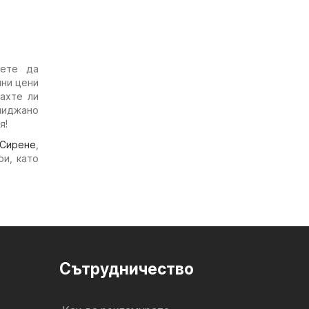
ете да
лни цени
дахте ли
миджано
я!
Сирене
,
ри, като
Cътрудничество