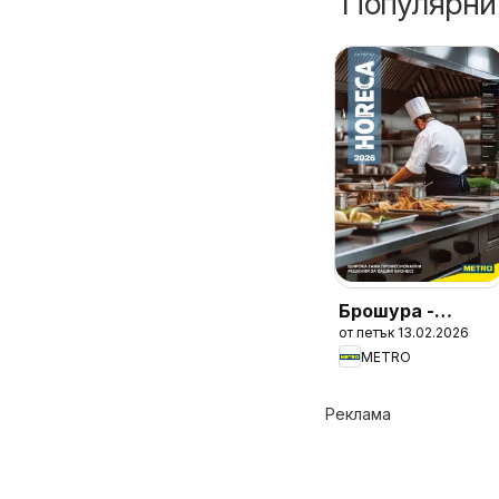
Популярни
Брошура -
от петък 13.02.2026
HoReCa решения
METRO
2026
Реклама