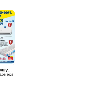
ошура
12.08.2026
телни