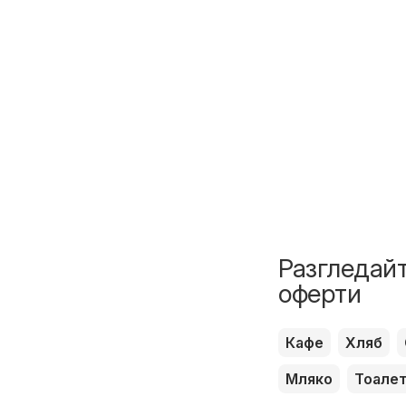
Разгледайт
оферти
Кафе
Хляб
Мляко
Тоале