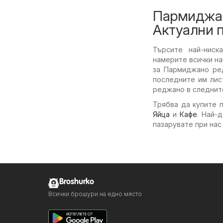
Пармиджан
Актуални 
Търсите най-нис
намерите всички на
за Пармиджано ред
последните им лис
реджано в следните
Трябва да купите 
Яйца
и
Кафе
. Най-
пазарувате при нас
Broshurko
Всички брошури на едно място