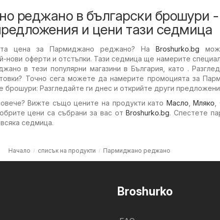
о реджано в български брошури -
предложения и цени тази седмица
ката цена за Пармиджано реджано? На
Broshurko.bg
мож
й-нови оферти и отстъпки. Тази седмица ще намерите специа
жано в тези популярни магазини в България, като . Разгле
товки? Точно сега можете да намерите промоцията за Пар
 брошури: Разгледайте ги днес и открийте други предложени
повече? Вижте също цените на продукти като
Масло
,
Мляко
,
добрите цени са събрани за вас от
Broshurko.bg
. Спестете па
 всяка седмица.
Начало
списък на продукти
Пармиджано реджано
Broshurko