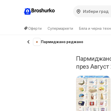
Broshurko
Оферти
Супермаркети
Бяла и черна техн
Пармиджано реджано
Пармиджано 
през Август 