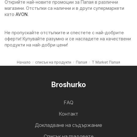
Открийте най-новите промоции за Папая в различни
магазини. Отстъпки са налични и в други супермаркети
като
AVON
.
Не пропускайте отстъпките и спестете с най-добрите
оферти! Купувайте разумно и се насладете на качествени
продукти на най-добри цени!
Начало
списък на продукти
Папая
T Market Папая
Broshurko
FAQ
Контакт
Докладване на съдържание
Cписък на градовете