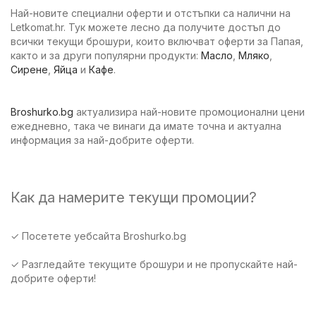
Най-новите специални оферти и отстъпки са налични на
Letkomat.hr. Тук можете лесно да получите достъп до
всички текущи брошури, които включват оферти за Папая,
както и за други популярни продукти:
Масло
,
Мляко
,
Сирене
,
Яйца
и
Кафе
.
Broshurko.bg
актуализира най-новите промоционални цени
ежедневно, така че винаги да имате точна и актуална
информация за най-добрите оферти.
Как да намерите текущи промоции?
✓ Посетете уебсайта Broshurko.bg
✓ Разгледайте текущите брошури и не пропускайте най-
добрите оферти!