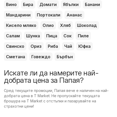
Вино
Бира
Домати
Ябълки
Банани
Мандарини
Портокали
Ананас
Кисело мляко
Олио
Хляб
Шоколад
Салам
Шунка
Пица
Сок
Пиле
Свинско
Ориз
Риба
Чай
Юфка
Сметана
Говеждо
Бърбън
Искате ли да намерите най-
добрата цена за Папая?
Сред текущите промоции, Папая вече е наличен на най-
добрата цена в T Market. Не пропускайте текущата
брошура на T Market с отстъпки и пазарувайте на
страхотни цени!