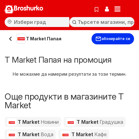
Broshurko
T Market Папая
абонирайте се
T Market Папая на промоция
Не можахме да намерим резултати за този термин.
Още продукти в магазините T
Market
T Market
Новини
T Market
Градушка
T Market
Вода
T Market
Кафе