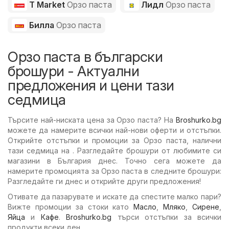
T Market
Орзо паста
Лидл
Орзо паста
Билла
Орзо паста
Орзо паста в български
брошури - Актуални
предложения и цени тази
седмица
Търсите най-ниската цена за Орзо паста? На
Broshurko.bg
можете да намерите всички най-нови оферти и отстъпки.
Открийте отстъпки и промоции за Орзо паста, налични
тази седмица на . Разгледайте брошури от любимите си
магазини в България днес. Точно сега можете да
намерите промоцията за Орзо паста в следните брошури:
Разгледайте ги днес и открийте други предложения!
Отивате да пазарувате и искате да спестите малко пари?
Вижте промоции за стоки като
Масло
,
Мляко
,
Сирене
,
Яйца
и
Кафе
.
Broshurko.bg
търси отстъпки за всички
продукти всеки ден.