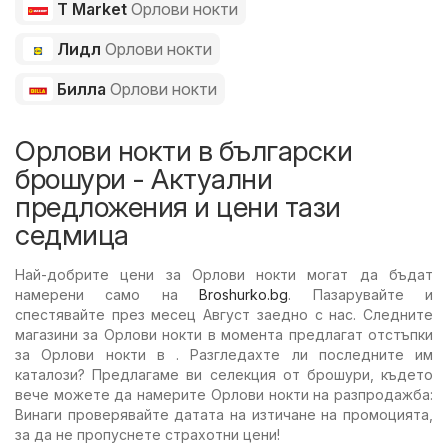
T Market
Орлови нокти
Лидл
Орлови нокти
Билла
Орлови нокти
Орлови нокти в български
брошури - Актуални
предложения и цени тази
седмица
Най-добрите цени за Орлови нокти могат да бъдат
намерени само на
Broshurko.bg
. Пазарувайте и
спестявайте през месец Август заедно с нас. Следните
магазини за Орлови нокти в момента предлагат отстъпки
за Орлови нокти в . Разгледахте ли последните им
каталози? Предлагаме ви селекция от брошури, където
вече можете да намерите Орлови нокти на разпродажба:
Винаги проверявайте датата на изтичане на промоцията,
за да не пропуснете страхотни цени!