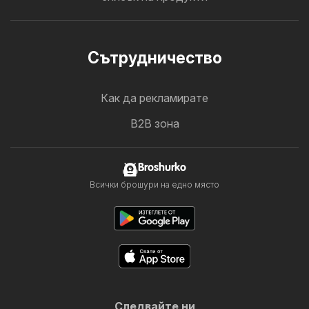
Cътрудничество
Как да рекламирате
B2B зона
Broshurko
Всички брошури на едно място
Следвайте ни