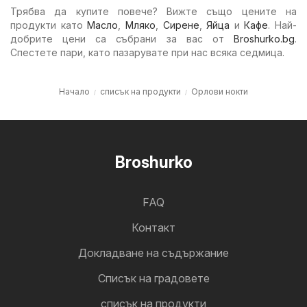
Трябва да купите повече? Вижте също цените на
продукти като
Масло
,
Мляко
,
Сирене
,
Яйца
и
Кафе
. Най-
добрите цени са събрани за вас от
Broshurko.bg
.
Спестете пари, като пазарувате при нас всяка седмица.
Начало
списък на продукти
Орлови нокти
Broshurko
FAQ
Контакт
Докладване на съдържание
Cписък на градовете
списък на продукти