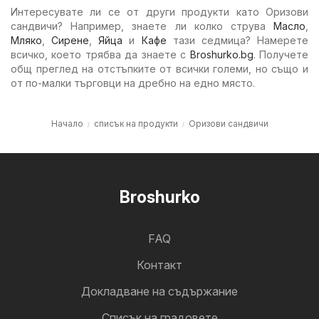
Интересувате ли се от други продукти като Оризови
сандвичи? Например, знаете ли колко струва
Масло
,
Мляко
,
Сирене
,
Яйца
и
Кафе
тази седмица? Намерете
всичко, което трябва да знаете с
Broshurko.bg
. Получете
общ преглед на отстъпките от всички големи, но също и
от по-малки търговци на дребно на едно място.
Начало
списък на продукти
Оризови сандвичи
Broshurko
FAQ
Контакт
Докладване на съдържание
Cписък на градовете