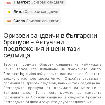
T Market
Оризови сандвичи
Лидл
Оризови сандвичи
Билла
Оризови сандвичи
Оризови сандвичи в български
брошури - Актуални
предложения и цени тази
седмица
Търсите продукта Оризови сандвичи на най-ниската
цена? Тогава сте попаднали на правилното място.
Broshurko.bg
събра най-добрите сделки за вас. Спестете
заедно с нас през месец Август. Открийте отстъпки и
промоции за Оризови сандвичи, налични тази седмица на .
Разгледайте брошури от любимите си магазини в
България днес. Точно сега можете да намерите
промоцията за Оризови сандвичи в следните брошури:
Разгледайте ги днес и открийте други предложения!