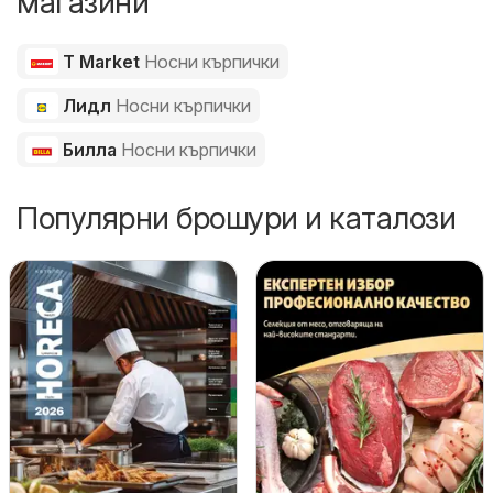
магазини
T Market
Носни кърпички
Лидл
Носни кърпички
Билла
Носни кърпички
Популярни брошури и каталози