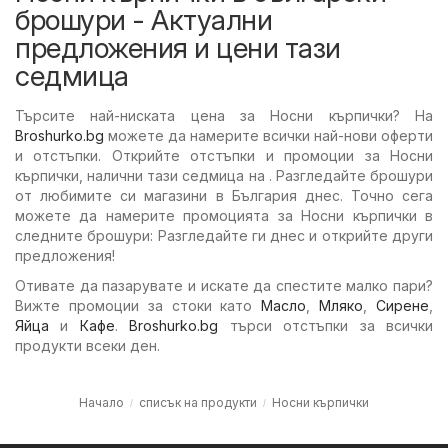
брошури - Актуални
предложения и цени тази
седмица
Търсите най-ниската цена за Носни кърпички? На
Broshurko.bg
можете да намерите всички най-нови оферти
и отстъпки. Открийте отстъпки и промоции за Носни
кърпички, налични тази седмица на . Разгледайте брошури
от любимите си магазини в България днес. Точно сега
можете да намерите промоцията за Носни кърпички в
следните брошури: Разгледайте ги днес и открийте други
предложения!
Отивате да пазарувате и искате да спестите малко пари?
Вижте промоции за стоки като
Масло
,
Мляко
,
Сирене
,
Яйца
и
Кафе
.
Broshurko.bg
търси отстъпки за всички
продукти всеки ден.
Начало
списък на продукти
Носни кърпички