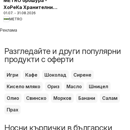
METRO брошура -
ХоРеКа Хранителни
01.07. - 31.08.2026
стоки
METRO
Реклама
Разгледайте и други популярни
продукти с оферти
Игри
Кафе
Шоколад
Сирене
Кисело мляко
Ориз
Масло
Шницел
Олио
Свинско
Морков
Банани
Салам
Прах
Носни кърпички в български