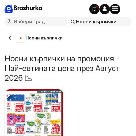
Broshurko
Носни кърпички
Носни кърпички на промоция -
Най-евтината цена през Август
2026 📉