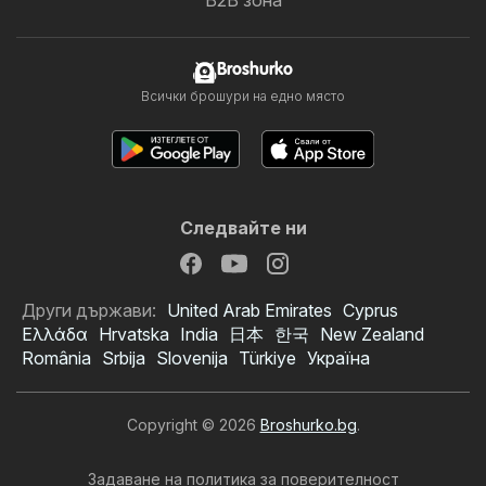
B2B зона
Broshurko
Всички брошури на едно място
Следвайте ни
Други държави:
United Arab Emirates
Cyprus
Ελλάδα
Hrvatska
India
日本
한국
New Zealand
România
Srbija
Slovenija
Türkiye
Україна
Copyright © 2026
Broshurko.bg
.
Задаване на политика за поверителност