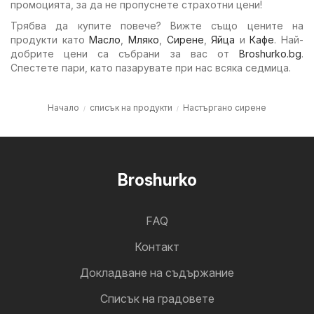
промоцията, за да не пропуснете страхотни цени!
Трябва да купите повече? Вижте също цените на
продукти като
Масло
,
Мляко
,
Сирене
,
Яйца
и
Кафе
. Най-
добрите цени са събрани за вас от
Broshurko.bg
.
Спестете пари, като пазарувате при нас всяка седмица.
Начало
списък на продукти
Настъргано сирене
Broshurko
FAQ
Контакт
Докладване на съдържание
Cписък на градовете