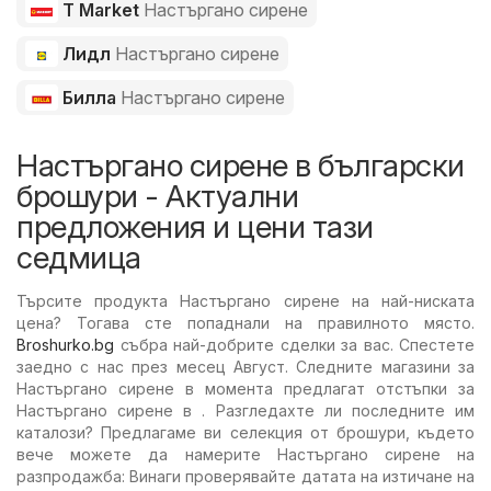
T Market
Настъргано сирене
Лидл
Настъргано сирене
Билла
Настъргано сирене
Настъргано сирене в български
брошури - Актуални
предложения и цени тази
седмица
Търсите продукта Настъргано сирене на най-ниската
цена? Тогава сте попаднали на правилното място.
Broshurko.bg
събра най-добрите сделки за вас. Спестете
заедно с нас през месец Август. Следните магазини за
Настъргано сирене в момента предлагат отстъпки за
Настъргано сирене в . Разгледахте ли последните им
каталози? Предлагаме ви селекция от брошури, където
вече можете да намерите Настъргано сирене на
разпродажба: Винаги проверявайте датата на изтичане на