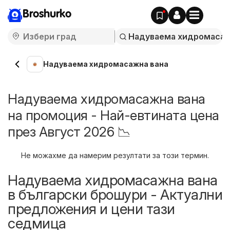
Broshurko
Надуваема хидромасажна вана
Надуваема хидромасажна вана
на промоция - Най-евтината цена
през Август 2026 📉
Не можахме да намерим резултати за този термин.
Надуваема хидромасажна вана
в български брошури - Актуални
предложения и цени тази
седмица