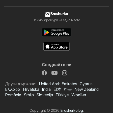
Broshurko
Всички брошури на едно място
Следвайте ни
Други държави:
United Arab Emirates
Cyprus
Ελλάδα
Hrvatska
India
日本
한국
New Zealand
România
Srbija
Slovenija
Türkiye
Україна
Copyright © 2026
Broshurko.bg
.