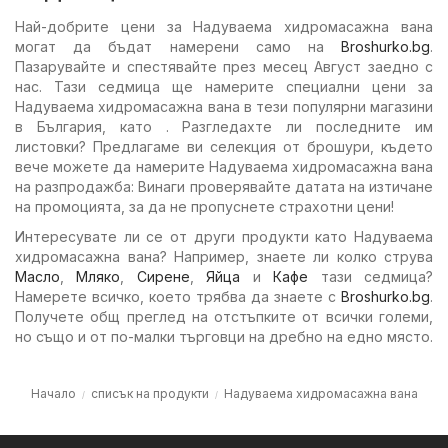
Най-добрите цени за Надуваема хидромасажна вана
могат да бъдат намерени само на
Broshurko.bg
.
Пазарувайте и спестявайте през месец Август заедно с
нас. Тази седмица ще намерите специални цени за
Надуваема хидромасажна вана в тези популярни магазини
в България, като . Разгледахте ли последните им
листовки? Предлагаме ви селекция от брошури, където
вече можете да намерите Надуваема хидромасажна вана
на разпродажба: Винаги проверявайте датата на изтичане
на промоцията, за да не пропуснете страхотни цени!
Интересувате ли се от други продукти като Надуваема
хидромасажна вана? Например, знаете ли колко струва
Масло
,
Мляко
,
Сирене
,
Яйца
и
Кафе
тази седмица?
Намерете всичко, което трябва да знаете с
Broshurko.bg
.
Получете общ преглед на отстъпките от всички големи,
но също и от по-малки търговци на дребно на едно място.
Начало
списък на продукти
Надуваема хидромасажна вана